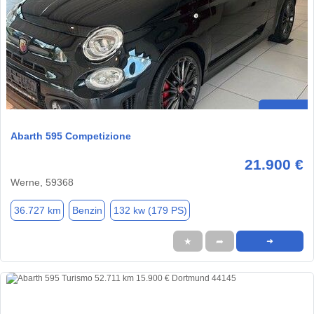
Abarth 595 Competizione
21.900 €
Werne, 59368
36.727 km
Benzin
132 kw (179 PS)
★
➦
➜