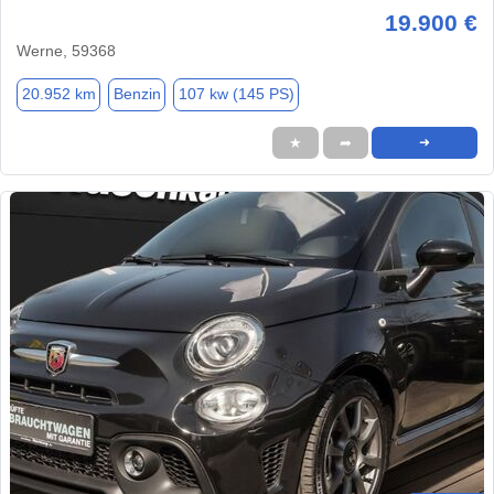
19.900 €
Werne, 59368
20.952 km
Benzin
107 kw (145 PS)
★
➦
➜