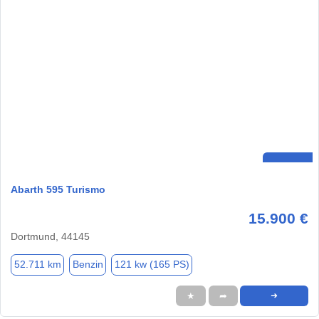
Abarth 595 Turismo
15.900 €
Dortmund, 44145
52.711 km
Benzin
121 kw (165 PS)
★
➦
➜