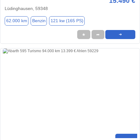
15.490 €
Lüdinghausen, 59348
62.000 km
Benzin
121 kw (165 PS)
★
➦
➜