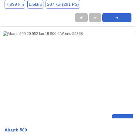
7.999 km
Elektro
207 kw (281 PS)
★
➦
➜
Abarth 500