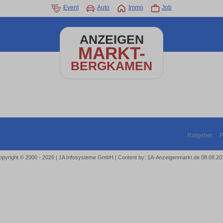
Event
Auto
Immo
Job
ANZEIGEN
MARKT-
BERGKAMEN
Ratgeber
P
opyright © 2000 - 2026 | 1A Infosysteme GmbH | Content by: 1A-Anzeigenmarkt.de 08.08.20