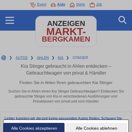
Event
Auto
Immo
Job
ANZEIGEN
MARKT-
BERGKAMEN
❯
AUTOS
❯
AHLEN
❯
KIA
❯
STINGER
Kia Stinger gebraucht in Ahlen entdecken –
Gebrauchtwagen von privat & Händler
Finden Sie in Ahlen Ihren gebrauchten Kia Stinger
Suchen Sie in Ahlen einen Kia Stinger Gebrauchtwagen? Entdecken Sie
gebrauchte Stinger von Kia in verschiedenen Ausführungen und
Preisklassen von privat und vom Händler.
Leider konnten wir derzeit keine passenden Autos finden. Schauen Sie
bald wieder vorbei!
Alle Cookies akzeptieren
Alle Cookies ablehnen