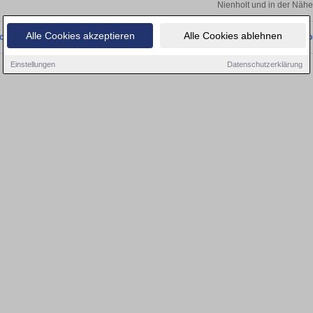
Nienholt und in der Nähe
Alle Cookies akzeptieren
Alle Cookies ablehnen
onnten wir derzeit keine passenden Objekte finden. Schauen Sie bald wieder vo
Einstellungen
Datenschutzerklärung