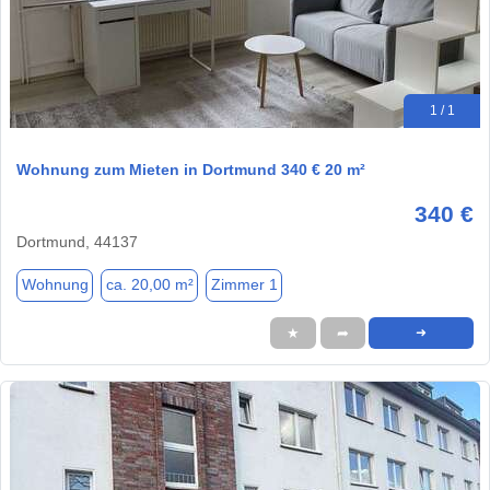
1 / 1
Wohnung zum Mieten in Dortmund 340 € 20 m²
340 €
Dortmund, 44137
Wohnung
ca. 20,00 m²
Zimmer 1
★
➦
➜