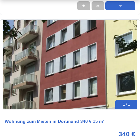
★
➦
➜
1 / 1
Wohnung zum Mieten in Dortmund 340 € 15 m²
340 €