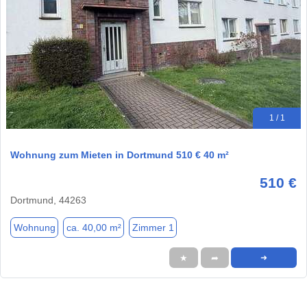
1 / 1
Wohnung zum Mieten in Dortmund 510 € 40 m²
510 €
Dortmund, 44263
Wohnung
ca. 40,00 m²
Zimmer 1
★
➦
➜