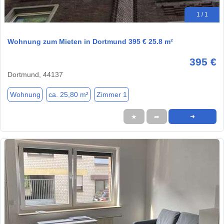
1 / 1
Wohnung zum Mieten in Dortmund 395 € 25.8 m²
395 €
Dortmund, 44137
Wohnung
ca. 25,80 m²
Zimmer 1
★
➦
➜