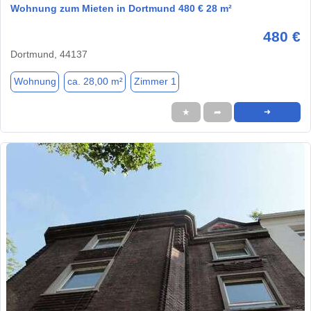
Wohnung zum Mieten in Dortmund 480 € 28 m²
480 €
Dortmund, 44137
Wohnung
ca. 28,00 m²
Zimmer 1
★
➦
➜