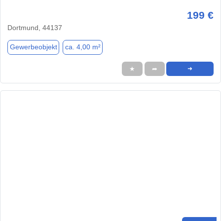
199 €
Dortmund, 44137
Gewerbeobjekt
ca. 4,00 m²
★
➦
➜