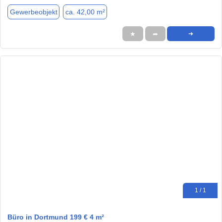
Gewerbeobjekt
ca. 42,00 m²
★
➦
➜
1 / 1
Büro in Dortmund 199 € 4 m²