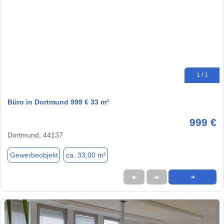
1 / 1
Büro in Dortmund 999 € 33 m²
999 €
Dortmund, 44137
Gewerbeobjekt
ca. 33,00 m²
★
➦
➜