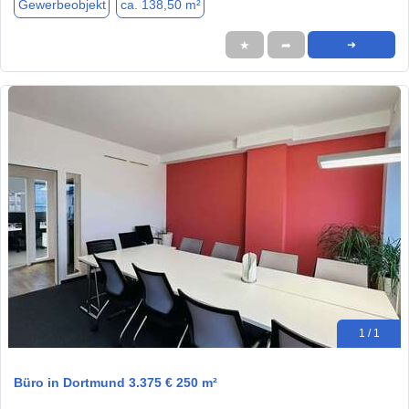
Gewerbeobjekt
ca. 138,50 m²
★
➦
➜
1 / 1
Büro in Dortmund 3.375 € 250 m²