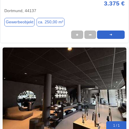
3.375 €
Dortmund, 44137
Gewerbeobjekt
ca. 250,00 m²
★
➦
➜
1 / 1