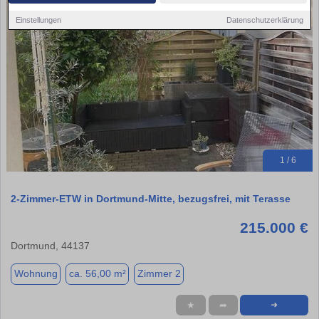
Einstellungen
Datenschutzerklärung
1 / 6
2-Zimmer-ETW in Dortmund-Mitte, bezugsfrei, mit Terasse
215.000 €
Dortmund, 44137
Wohnung
ca. 56,00 m²
Zimmer 2
★
➦
➜