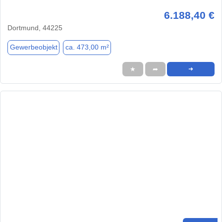
6.188,40 €
Dortmund, 44225
Gewerbeobjekt
ca. 473,00 m²
★
➦
➜