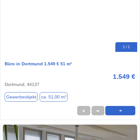
1 / 1
Büro in Dortmund 1.549 € 51 m²
1.549 €
Dortmund, 44137
Gewerbeobjekt
ca. 51,00 m²
★
➦
➜