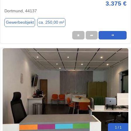
3.375 €
Dortmund, 44137
Gewerbeobjekt
ca. 250,00 m²
★
➦
➜
1 / 1