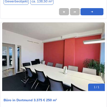
Gewerbeobjekt
ca. 138,50 m²
★
➦
➜
1 / 1
Büro in Dortmund 3.375 € 250 m²