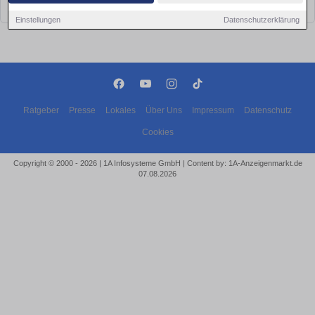
bald wieder vorbei!
Einstellungen
Datenschutzerklärung
Ratgeber
Presse
Lokales
Über Uns
Impressum
Datenschutz
Cookies
Copyright © 2000 - 2026 | 1A Infosysteme GmbH | Content by: 1A-Anzeigenmarkt.de
07.08.2026