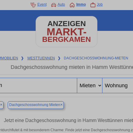
Event
Auto
Immo
Job
ANZEIGEN
MARKT-
BERGKAMEN
MMOBILIEN
❯
WESTTUENNEN
❯
DACHGESCHOSSWOHNUNG-MIETEN
Dachgeschosswohnung mieten in Hamm Westtünnen 
×
×
Dachgeschosswohnung Mieten
Jetzt eine Dachgeschosswohnung in Hamm Westtünnen mie
htdurchflutet & mit besonderem Charme: Finde jetzt eine Dachgeschosswohnung z