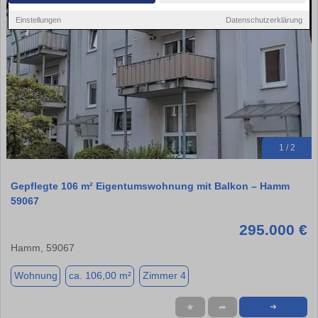
Einstellungen
Datenschutzerklärung
1 / 2
Gepflegte 106 m² Eigentumswohnung mit Balkon – Hamm
59067
295.000 €
Hamm, 59067
Wohnung
ca. 106,00 m²
Zimmer 4
★
➦
➜