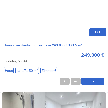
1 / 1
Haus zum Kaufen in Iserlohn 249.000 € 171.5 m²
249.000 €
Iserlohn, 58644
Haus
ca. 171,50 m²
Zimmer 6
★
➦
➜