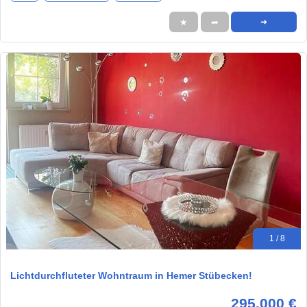
★
➦
➜
1 / 8
Lichtdurchfluteter Wohntraum in Hemer Stübecken!
295.000 €