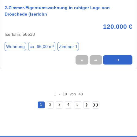
2-Zimmer-Eigentumswohnung in ruhiger Lage von
Dröschede (Iserlohn
120.000 €
Iserlohn, 58638
Wohnung
ca. 66,00 m²
Zimmer 1
★
➦
➜
1 - 10 von 48
1
2
3
4
5
❯
❯❯