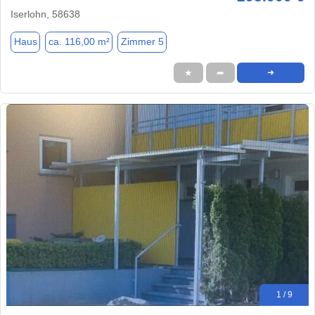
Iserlohn, 58638
Haus
ca. 116,00 m²
Zimmer 5
★
➦
➜
1 / 9