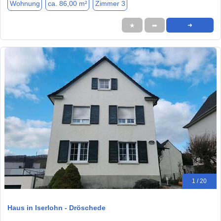
Wohnung
ca. 86,00 m²
Zimmer 3
★
➦
➜
1 / 20
Haus in Iserlohn - Dröschede