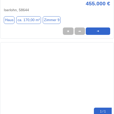
455.000 €
Iserlohn, 58644
Haus
ca. 170,00 m²
Zimmer 9
★
➦
➜
1 / 1