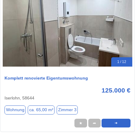
1 / 12
Komplett renovierte Eigentumswohnung
125.000 €
Iserlohn, 58644
Wohnung
ca. 65,00 m²
Zimmer 3
★
➦
➜