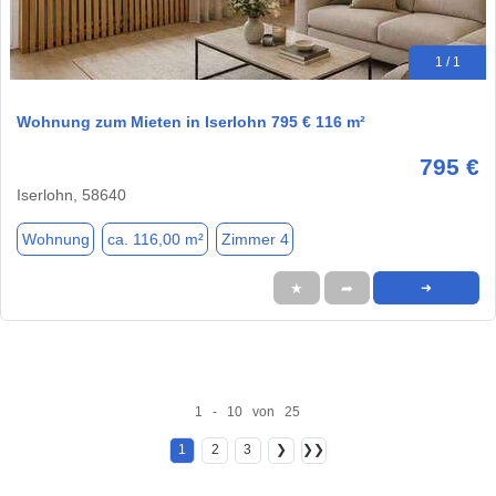
1 / 1
Wohnung zum Mieten in Iserlohn 795 € 116 m²
795 €
Iserlohn, 58640
Wohnung
ca. 116,00 m²
Zimmer 4
★
➦
➜
1 - 10 von 25
1
2
3
❯
❯❯