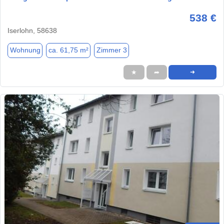
538 €
Iserlohn, 58638
Wohnung
ca. 61,75 m²
Zimmer 3
★
➦
➜