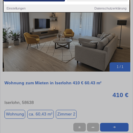
Einstellungen
Datenschutzerklärung
1 / 1
Wohnung zum Mieten in Iserlohn 410 € 60.43 m²
410 €
Iserlohn, 58638
Wohnung
ca. 60,43 m²
Zimmer 2
★
➦
➜