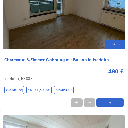
1 / 15
Charmante 3-Zimmer Wohnung mit Balkon in Iserlohn
490 €
Iserlohn, 58638
Wohnung
ca. 71,57 m²
Zimmer 3
★
➦
➜