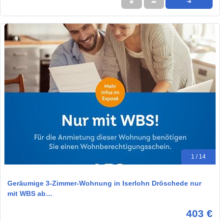
★
➦
➜
1 / 14
Geräumige 3-Zimmer-Wohnung in Iserlohn Dröschede nur
mit WBS ab…
403 €