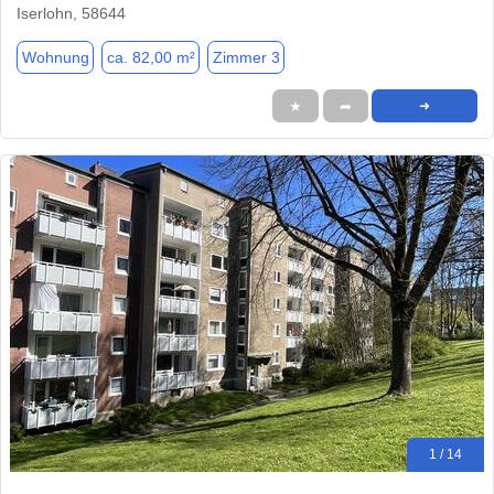
Iserlohn, 58644
Wohnung
ca. 82,00 m²
Zimmer 3
★
➦
➜
1 / 14