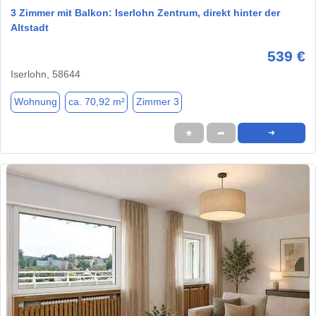
3 Zimmer mit Balkon: Iserlohn Zentrum, direkt hinter der
Altstadt
539 €
Iserlohn, 58644
Wohnung
ca. 70,92 m²
Zimmer 3
★
➦
➜