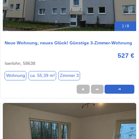
1 / 8
Neue Wohnung, neues Glück! Günstige 3-Zimmer-Wohnung
527 €
Iserlohn, 58638
Wohnung
ca. 55,39 m²
Zimmer 3
★
➦
➜