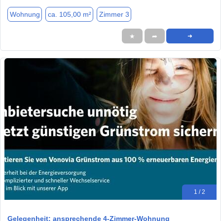
Wohnung
ca. 105,00 m²
Zimmer 3
★
➦
➜
1 / 2
Gelegenheit: ansprechende 4-Zimmer-Wohnung