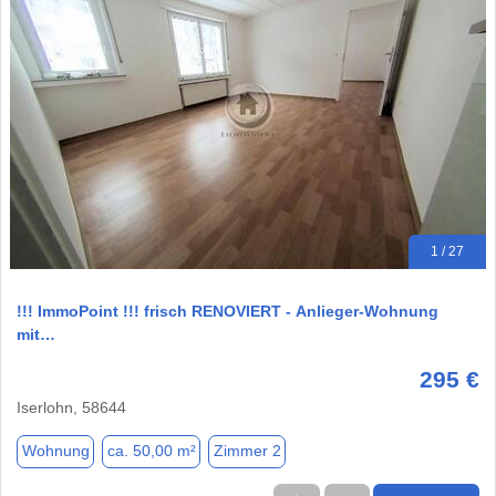
1 / 27
!!! ImmoPoint !!! frisch RENOVIERT - Anlieger-Wohnung
mit…
295 €
Iserlohn, 58644
Wohnung
ca. 50,00 m²
Zimmer 2