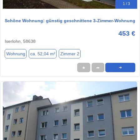
1 / 3
Schöne Wohnung: günstig geschnittene 3-Zimmer-Wohnung
453 €
Iserlohn, 58638
Wohnung
ca. 52,04 m²
Zimmer 2
★
➦
➜