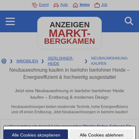
Event
Auto
Immo
Job
ANZEIGEN
MARKT-
BERGKAMEN
ISERLOHNER-
NEUBAUWOHNUNG-
❯
IMMOBILIEN
❯
❯
HEIDE
KAUFEN
Neubauwohnung kaufen in Iserlohn Iserlohner Heide –
Energieeffizient & hochwertig ausgestattet
Jetzt eine Neubauwohnung in Iserlohn Iserlohner Heide
kaufen – Erstbezug & modernes Design
Neubauwohnungen bieten modernste Technik, hohe Energieeffizienz
und oft einen Erstbezug. Jetzt Neubauwohnungen in Iserlohn kaufen!
Leider konnten wir derzeit keine passenden Objekte finden. Schauen Sie
bald wieder vorbei!
Alle Cookies akzeptieren
Alle Cookies ablehnen