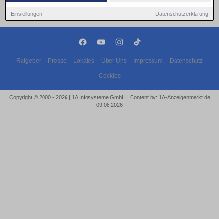
Einstellungen
Datenschutzerklärung
Ratgeber
Presse
Lokales
Über Uns
Impressum
Datenschutz
Cookies
Copyright © 2000 - 2026 | 1A Infosysteme GmbH | Content by: 1A-Anzeigenmarkt.de
09.08.2026