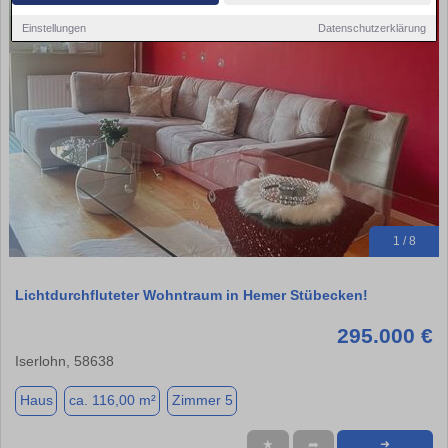
Einstellungen
Datenschutzerklärung
1 / 8
Lichtdurchfluteter Wohntraum in Hemer Stübecken!
295.000 €
Iserlohn, 58638
Haus
ca. 116,00 m²
Zimmer 5
★
➦
➜