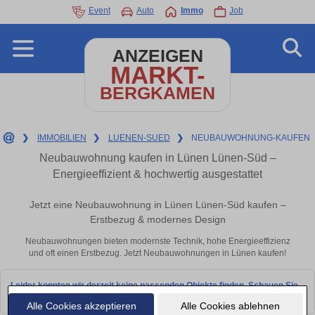
Event
Auto
Immo
Job
ANZEIGEN
MARKT-
BERGKAMEN
❯
IMMOBILIEN
❯
LUENEN-SUED
❯
NEUBAUWOHNUNG-KAUFEN
Neubauwohnung kaufen in Lünen Lünen-Süd –
Energieeffizient & hochwertig ausgestattet
Jetzt eine Neubauwohnung in Lünen Lünen-Süd kaufen –
Erstbezug & modernes Design
Neubauwohnungen bieten modernste Technik, hohe Energieeffizienz
und oft einen Erstbezug. Jetzt Neubauwohnungen in Lünen kaufen!
Leider konnten wir derzeit keine passenden Objekte finden. Schauen Sie
bald wieder vorbei!
Alle Cookies akzeptieren
Alle Cookies ablehnen