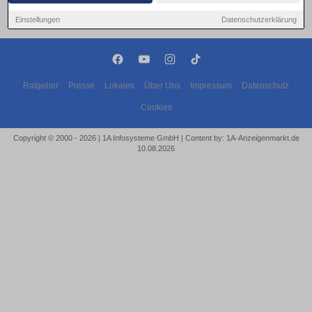
Einstellungen
Datenschutzerklärung
Ratgeber
Presse
Lokales
Über Uns
Impressum
Datenschutz
Cookies
Copyright © 2000 - 2026 | 1A Infosysteme GmbH | Content by: 1A-Anzeigenmarkt.de
10.08.2026