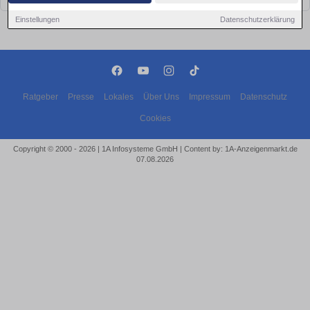
Einstellungen
Datenschutzerklärung
Ratgeber
Presse
Lokales
Über Uns
Impressum
Datenschutz
Cookies
Copyright © 2000 - 2026 | 1A Infosysteme GmbH | Content by: 1A-Anzeigenmarkt.de
07.08.2026