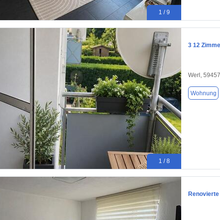
1 / 9
3 12 Zimmer
Werl, 5945
Wohnung
1 / 8
Renoviert