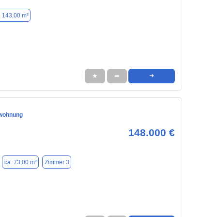
. 143,00 m²
★
➦
➜
wohnung
148.000 €
7
ca. 73,00 m²
Zimmer 3