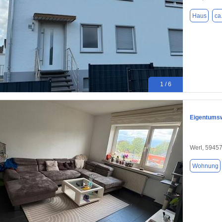
Haus
ca
1 / 6
Eigentums
Werl, 5945
Wohnung