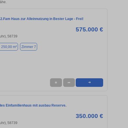
ähe.
2.Fam Haus zur Alleinnutzung in Bester Lage - Frei!
575.000 €
uhr), 58739
. 250,00 m²
Zimmer 7
★
➦
➜
des Einfamilienhaus mit ausbau Reserve.
350.000 €
uhr), 58739