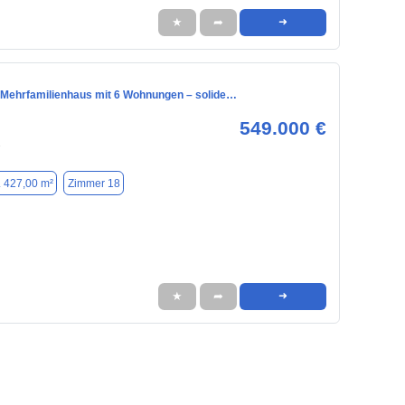
★
➦
➜
 Mehrfamilienhaus mit 6 Wohnungen – solide…
549.000 €
7
. 427,00 m²
Zimmer 18
★
➦
➜