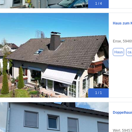
1 / 4
Haus zum K
Ense, 5946
Haus
ca
1 / 1
Doppelhaus
Werl, 5945