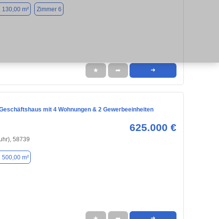
. 130,00 m²
Zimmer 6
★
➦
➜
Geschäftshaus mit 4 Wohnungen & 2 Gewerbeeinheiten
625.000 €
uhr), 58739
. 500,00 m²
★
➦
➜