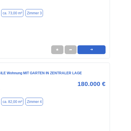
7
ca. 73,00 m²
Zimmer 3
★
➦
➜
LE Wohnung MIT GARTEN IN ZENTRALER LAGE
180.000 €
7
ca. 82,00 m²
Zimmer 4