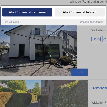
Wickede (Ruhr) und in der N
Alle Cookies akzeptieren
Alle Cookies ablehnen
Exklusives 
Einstellungen
Datenschutzerklärung
Wickede (R
Haus
ca
1 / 8
Freistehen
Wickede (R