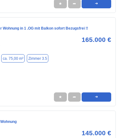
★
➦
➜
 Wohnung in 1 .OG mit Balkon sofort Bezugsfrei !!
165.000 €
7
ca. 75,00 m²
Zimmer 3.5
★
➦
➜
e Wohnung
145.000 €