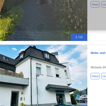
Haus
ca
1 / 13
Wohn- und 
Wickede (R
Haus
ca