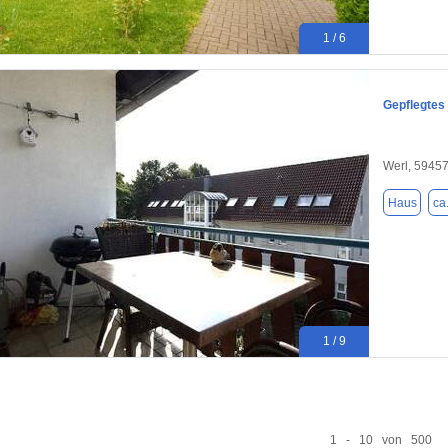
1 / 6
Gepflegtes
Werl, 5945
Haus
ca
1 / 9
1 - 10 von 500