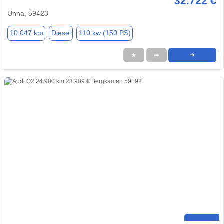
32.722 €
Unna, 59423
10.047 km
Diesel
110 kw (150 PS)
★
➦
➜