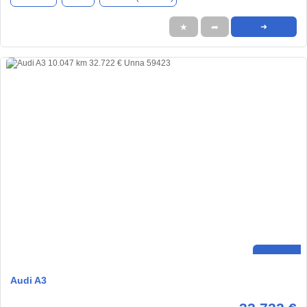
★
➦
➜
Audi A3