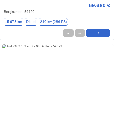
69.680 €
Bergkamen, 59192
15.973 km
Diesel
210 kw (286 PS)
★
➦
➜