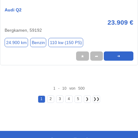
Audi Q2
23.909 €
Bergkamen, 59192
24.900 km
Benzin
110 kw (150 PS)
★
➦
➜
1 - 10 von 500
1
2
3
4
5
❯
❯❯