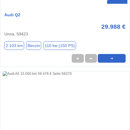
Audi Q2
29.988 €
Unna, 59423
2.103 km
Benzin
110 kw (150 PS)
★
➦
➜