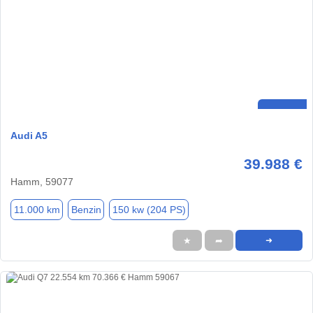
Audi A5
39.988 €
Hamm, 59077
11.000 km
Benzin
150 kw (204 PS)
★
➦
➜