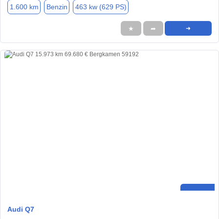
1.600 km
Benzin
463 kw (629 PS)
★
➦
➜
Audi Q7