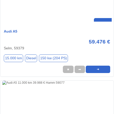
Audi A5
59.476 €
Selm, 59379
15.000 km
Diesel
150 kw (204 PS)
★
➦
➜