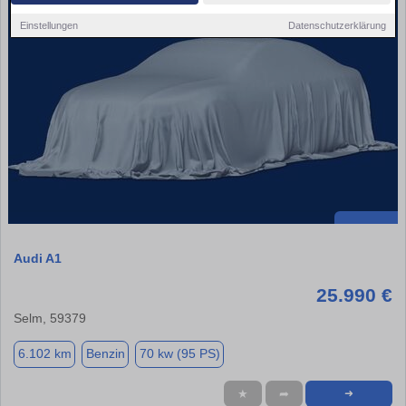
Einstellungen
Datenschutzerklärung
Audi A1
25.990 €
Selm, 59379
6.102 km
Benzin
70 kw (95 PS)
★
➦
➜