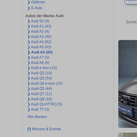
Ahlen
❯ Oldtimer
❯ E-Auto
Autos der Marke Audi
❯ Audi 50 (3)
Suchen
❯ Audi A1 (43)
❯ Audi A2 (4)
❯ Audi A3 (49)
❯ Audi A4 (82)
❯ Audi A5 (43)
❯ Audi A6 (89)
❯ Audi A7 (5)
❯ Audi A8 (6)
❯ Audi e-tron (10)
❯ Audi Q2 (10)
❯ Audi Q3 (54)
❯ Audi Q4 e-tron (15)
❯ Audi Q5 (44)
❯ Audi Q7 (12)
❯ Audi Q8 (16)
❯ Audi QUATTRO (5)
❯ Audi TT (3)
Alle Marken
Messen & Events