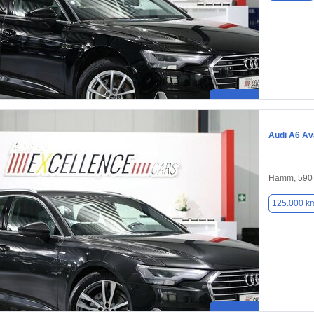
Audi A6 Av
Hamm, 590
125.000 k