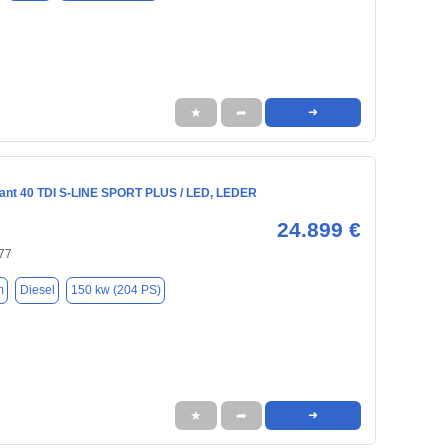
★
➦
➜
ant 40 TDI S-LINE SPORT PLUS / LED, LEDER
24.899 €
77
m
Diesel
150 kw (204 PS)
★
➦
➜