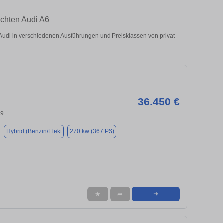
uchten Audi A6
udi in verschiedenen Ausführungen und Preisklassen von privat
36.450 €
29
Hybrid (Benzin/Elekt
270 kw (367 PS)
★
➦
➜