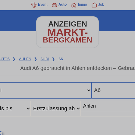
Event
Auto
Immo
Job
ANZEIGEN
MARKT-
BERGKAMEN
UTOS
❯
AHLEN
❯
AUDI
❯
A6
Audi A6 gebraucht in Ahlen entdecken – Gebra
×