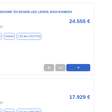
IMOUSINE TDI DESIGN LED, LEDER, NAVI+KAMERA
24.555 €
77
m
Diesel
120 kw (163 PS)
★
➦
➜
17.929 €
67