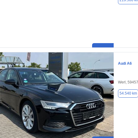
219.500 k
Audi A6
Werl, 5945
54.540 km