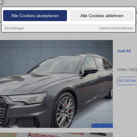
Finden Sie in Ahlen Ihren gebra
Alle Cookies akzeptieren
Alle Cookies ablehnen
 Sie in Ahlen einen Audi A6 Gebrauchtwagen? Entdecken Sie gebrauchte A6 von A
und vom Händler.
Einstellungen
Datenschutzerklärung
Audi A6
Ahlen, 592
84.500 km