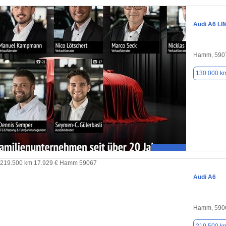
Audi A6 L
Hamm, 590
130.000 k
Audi A6
Hamm, 590