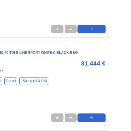
★
➦
➜
IMO 40 TDI S-LINE SPORT WHITE & BLACK B&O
31.444 €
77
m
Diesel
150 kw (204 PS)
★
➦
➜