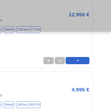
12.950 €
29
m
Diesel
130 kw (177 PS)
★
➦
➜
4.995 €
29
m
Diesel
140 kw (190 PS)