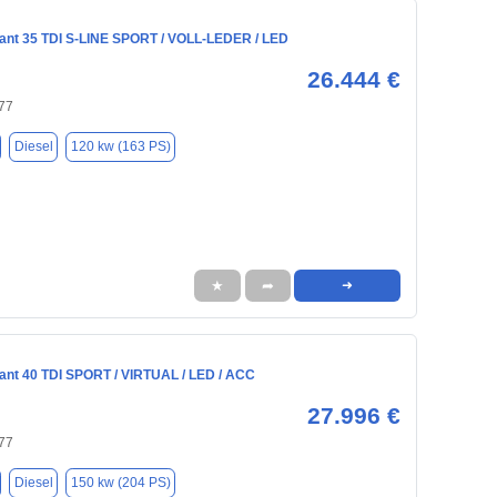
ant 35 TDI S-LINE SPORT / VOLL-LEDER / LED
26.444 €
77
Diesel
120 kw (163 PS)
★
➦
➜
ant 40 TDI SPORT / VIRTUAL / LED / ACC
27.996 €
77
Diesel
150 kw (204 PS)