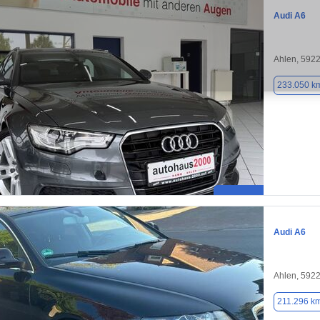
Audi A6
Ahlen, 592
233.050 k
Audi A6
Ahlen, 592
211.296 k