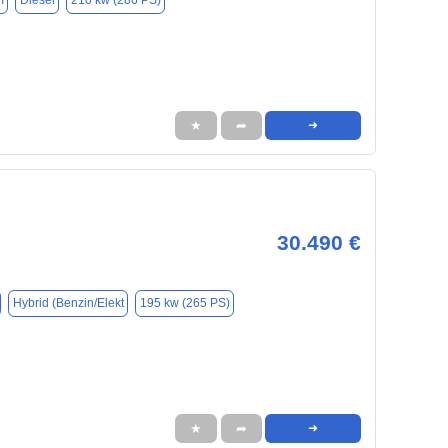
m
Diesel
210 kw (286 PS)
★
➦
➜
30.490 €
7
Hybrid (Benzin/Elekt
195 kw (265 PS)
★
➦
➜