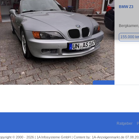
BMW Z3
Bergkamen,
155.000 k
Ratgeber
P
opyright © 2000 - 2026 | 1A Infosysteme GmbH | Content by: 1A-Anzeigenmarkt.de 07.08.20