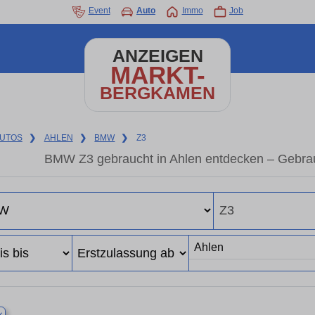
Event
Auto
Immo
Job
ANZEIGEN
MARKT-
BERGKAMEN
UTOS
❯
AHLEN
❯
BMW
❯
Z3
BMW Z3 gebraucht in Ahlen entdecken – Gebrau
×