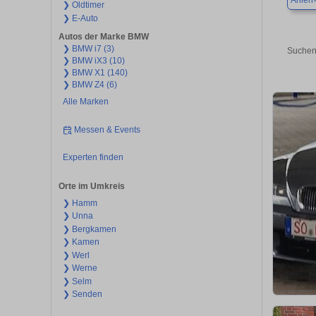
Ahlen
❯ Oldtimer
❯ E-Auto
Autos der Marke BMW
❯ BMW i7 (3)
Suchen
❯ BMW iX3 (10)
❯ BMW X1 (140)
❯ BMW Z4 (6)
Alle Marken
Messen & Events
Experten finden
Orte im Umkreis
❯ Hamm
❯ Unna
❯ Bergkamen
❯ Kamen
❯ Werl
❯ Werne
❯ Selm
❯ Senden