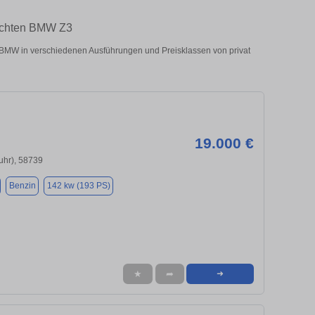
auchten BMW Z3
MW in verschiedenen Ausführungen und Preisklassen von privat
19.000 €
uhr), 58739
Benzin
142 kw (193 PS)
★
➦
➜