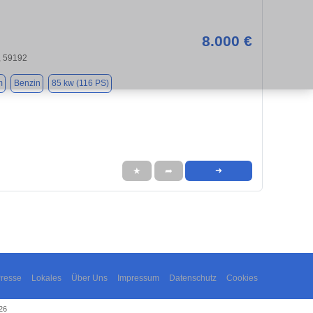
8.000 €
 59192
m
Benzin
85 kw (116 PS)
★
➦
➜
resse
Lokales
Über Uns
Impressum
Datenschutz
Cookies
26