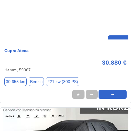
Cupra Ateca
30.880 €
Hamm, 59067
30.655 km
Benzin
221 kw (300 PS)
★
➦
➜