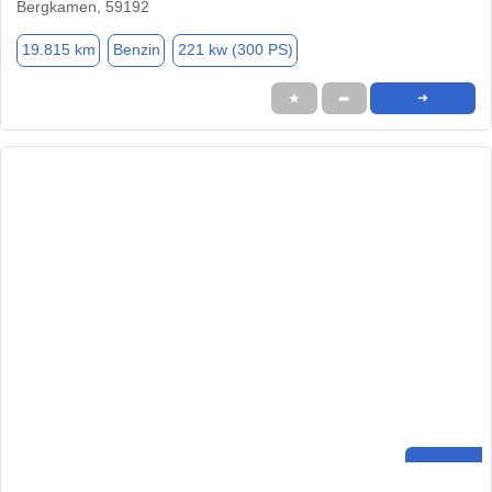
Bergkamen, 59192
19.815 km
Benzin
221 kw (300 PS)
★
➦
➜