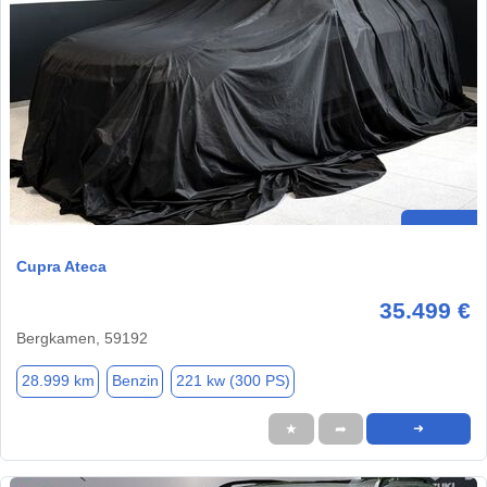
Cupra Ateca
35.499 €
Bergkamen, 59192
28.999 km
Benzin
221 kw (300 PS)
★
➦
➜