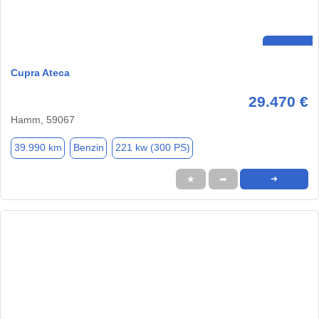
Cupra Ateca
29.470 €
Hamm, 59067
39.990 km
Benzin
221 kw (300 PS)
★
➦
➜