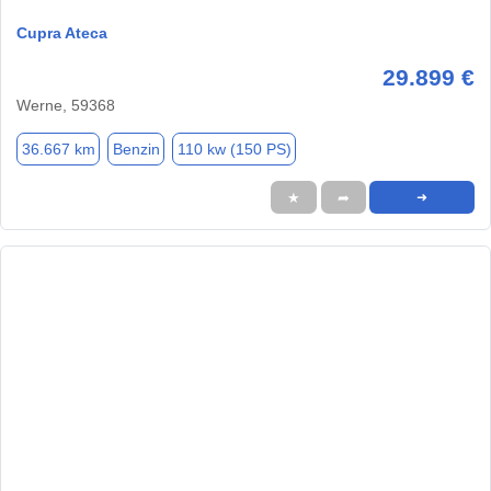
Cupra Ateca
29.899 €
Werne, 59368
36.667 km
Benzin
110 kw (150 PS)
★
➦
➜