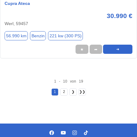
Cupra Ateca
30.990 €
Werl, 59457
56.990 km
Benzin
221 kw (300 PS)
★
➦
➜
1 - 10 von 19
1
2
❯
❯❯