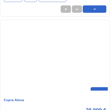
★
➦
➜
Cupra Ateca
28.999 €