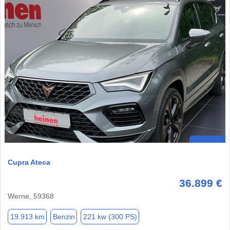
Cupra Ateca
36.899 €
Werne, 59368
19.913 km
Benzin
221 kw (300 PS)