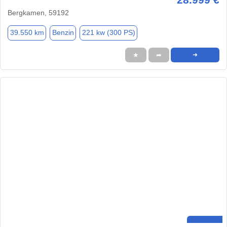
Bergkamen, 59192
39.550 km
Benzin
221 kw (300 PS)
★
➦
➜