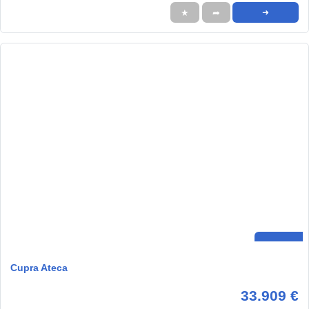
★
➦
➜
Cupra Ateca
33.909 €