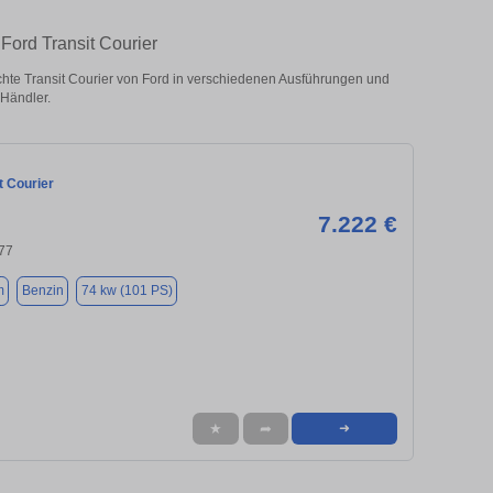
Ford Transit Courier
hte Transit Courier von Ford in verschiedenen Ausführungen und
 Händler.
t Courier
7.222 €
77
m
Benzin
74 kw (101 PS)
★
➦
➜