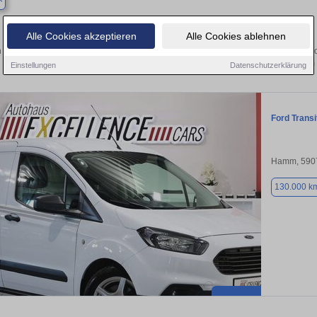
Finden Sie in Ahlen Ihren gebrauchten 
Alle Cookies akzeptieren
Alle Cookies ablehnen
 Sie in Ahlen einen Ford Transit Courier Gebrauchtwagen? Entdecken Sie gebrauc
Preisklassen von privat und vom
Einstellungen
Datenschutzerklärung
Ford Transi
Hamm, 590
130.000 k