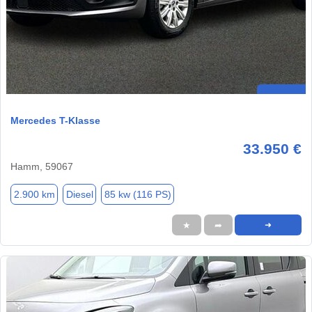
Mercedes T-Klasse
33.950 €
Hamm, 59067
2.900 km
Diesel
85 kw (116 PS)
★
➦
➜