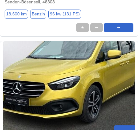
Senden-Bösensell, 48308
18.600 km
Benzin
96 kw (131 PS)
★
➦
➜