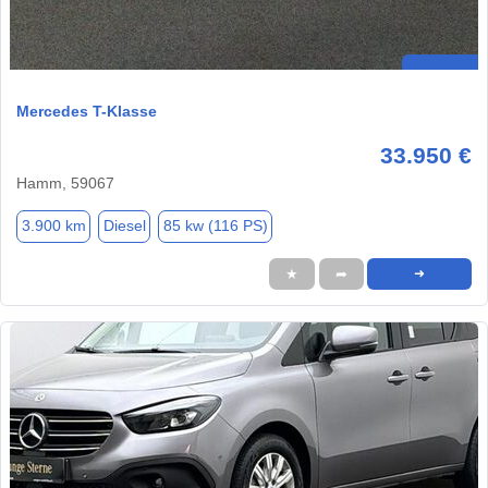
Mercedes T-Klasse
33.950 €
Hamm, 59067
3.900 km
Diesel
85 kw (116 PS)
★
➦
➜