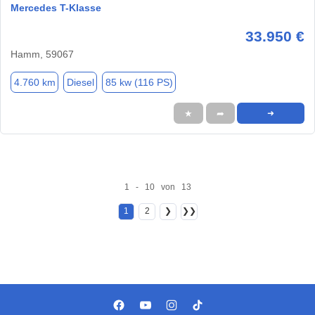
Mercedes T-Klasse
33.950 €
Hamm, 59067
4.760 km
Diesel
85 kw (116 PS)
★
➦
➜
1 - 10 von 13
1
2
❯
❯❯