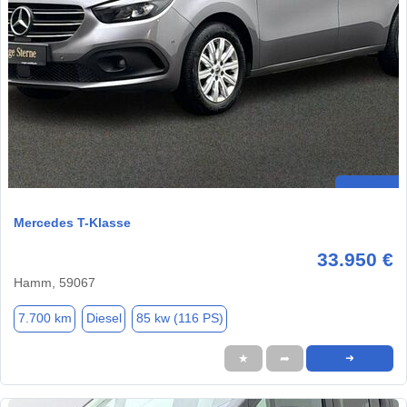
Mercedes T-Klasse
33.950 €
Hamm, 59067
7.700 km
Diesel
85 kw (116 PS)
★
➦
➜