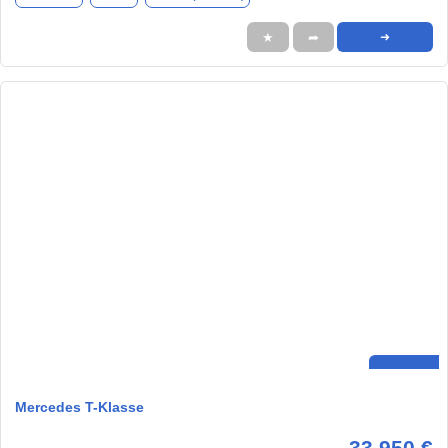
★
➦
➜
Mercedes T-Klasse
33.950 €