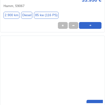
Hamm, 59067
2.900 km
Diesel
85 kw (116 PS)
★
➦
➜