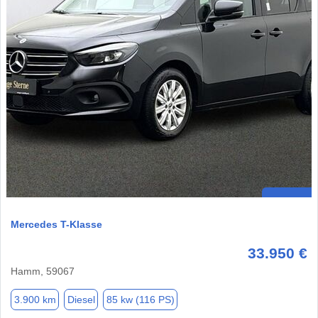
Mercedes T-Klasse
33.950 €
Hamm, 59067
3.900 km
Diesel
85 kw (116 PS)