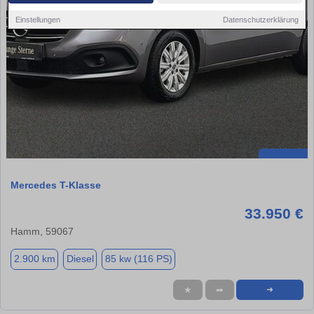
Einstellungen
Datenschutzerklärung
Mercedes T-Klasse
33.950 €
Hamm, 59067
2.900 km
Diesel
85 kw (116 PS)
★
➦
➜