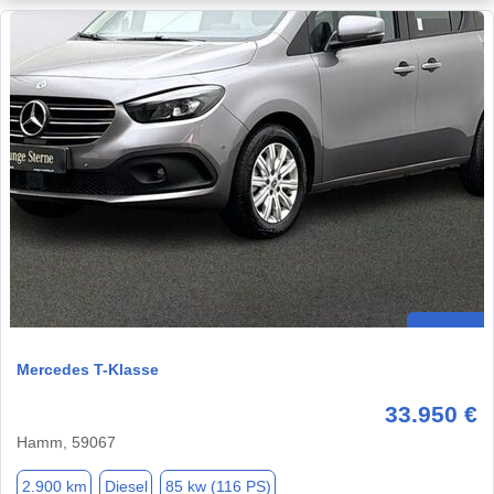
Mercedes T-Klasse
33.950 €
Hamm, 59067
2.900 km
Diesel
85 kw (116 PS)