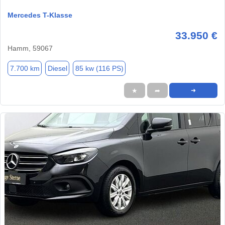
Mercedes T-Klasse
33.950 €
Hamm, 59067
7.700 km
Diesel
85 kw (116 PS)
★
➦
➜