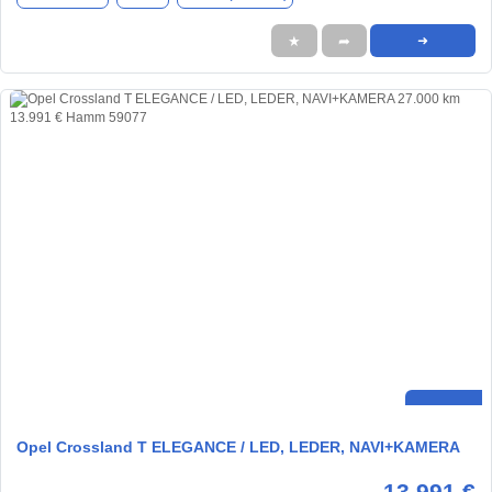
★
➦
➜
Opel Crossland T ELEGANCE / LED, LEDER, NAVI+KAMERA
13.991 €