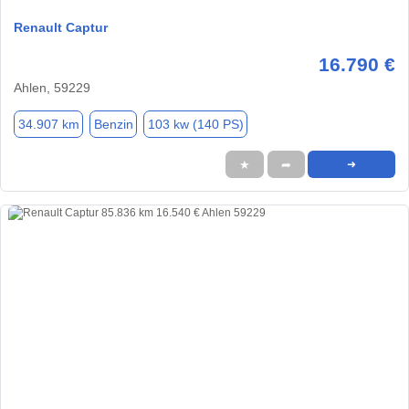
Renault Captur
16.790 €
Ahlen, 59229
34.907 km
Benzin
103 kw (140 PS)
★
➦
➜