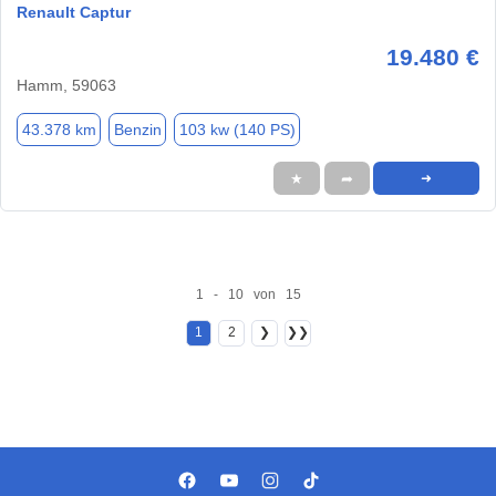
Renault Captur
19.480 €
Hamm, 59063
43.378 km
Benzin
103 kw (140 PS)
★
➦
➜
1 - 10 von 15
1
2
❯
❯❯