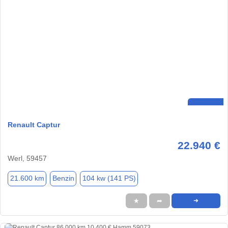
Renault Captur
22.940 €
Werl, 59457
21.600 km
Benzin
104 kw (141 PS)
★
➦
➜