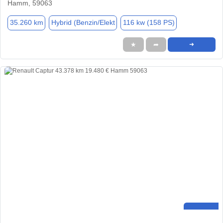
Hamm, 59063
35.260 km
Hybrid (Benzin/Elekt
116 kw (158 PS)
★
➦
➜