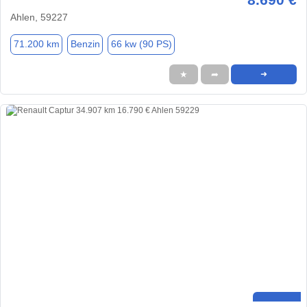
Ahlen, 59227
71.200 km
Benzin
66 kw (90 PS)
★
➦
➜