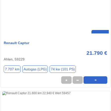
Renault Captur
21.790 €
Ahlen, 59229
7.707 km
Autogas (LPG)
74 kw (101 PS)
★
➦
➜