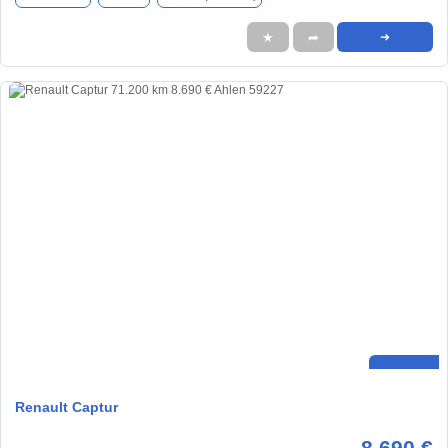
★
➦
➜
Renault Captur
8.690 €