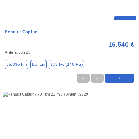
Renault Captur
16.540 €
Ahlen, 59229
85.836 km
Benzin
103 kw (140 PS)
★
➦
➜