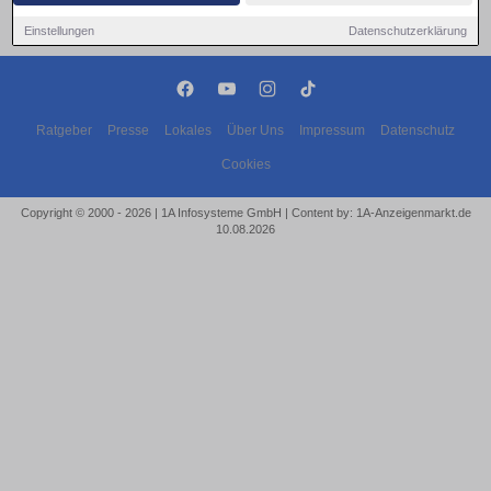
Einstellungen
Datenschutzerklärung
Ratgeber
Presse
Lokales
Über Uns
Impressum
Datenschutz
Cookies
Copyright © 2000 - 2026 | 1A Infosysteme GmbH | Content by: 1A-Anzeigenmarkt.de
10.08.2026