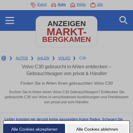
Event
Auto
Immo
Job
ANZEIGEN
MARKT-
BERGKAMEN
❯
AUTOS
❯
AHLEN
❯
VOLVO
❯
C30
Volvo C30 gebraucht in Ahlen entdecken –
Gebrauchtwagen von privat & Händler
Finden Sie in Ahlen Ihren gebrauchten Volvo C30
Suchen Sie in Ahlen einen Volvo C30 Gebrauchtwagen? Entdecken Sie
gebrauchte C30 von Volvo in verschiedenen Ausführungen und Preisklassen
von privat und vom Händler.
Leider konnten wir derzeit keine passenden Autos finden. Schauen Sie
bald wieder vorbei!
Alle Cookies akzeptieren
Alle Cookies ablehnen