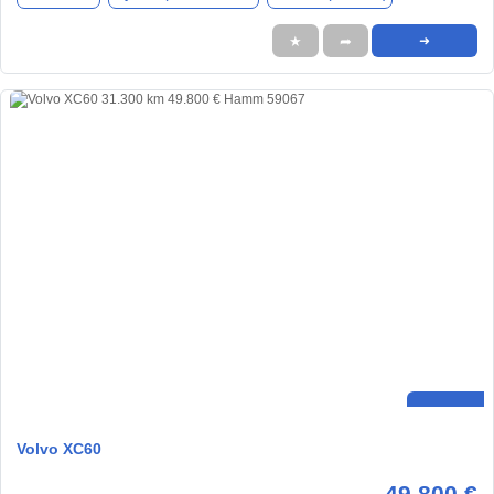
★
➦
➜
Volvo XC60
49.800 €