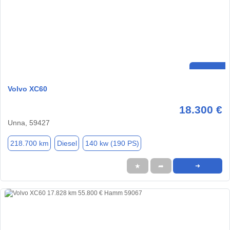
Volvo XC60
18.300 €
Unna, 59427
218.700 km
Diesel
140 kw (190 PS)
★
➦
➜