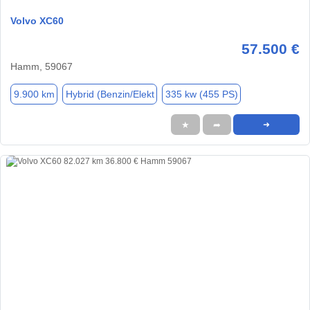
Volvo XC60
57.500 €
Hamm, 59067
9.900 km
Hybrid (Benzin/Elekt
335 kw (455 PS)
★
➦
➜