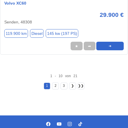
Volvo XC60
29.900 €
Senden, 48308
119.900 km
Diesel
145 kw (197 PS)
★
➦
➜
1 - 10 von 21
1
2
3
❯
❯❯