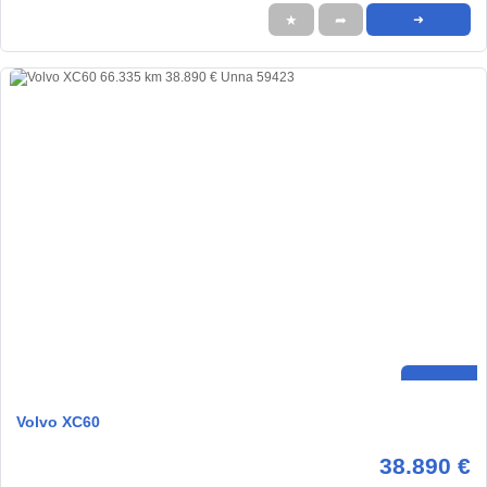
★
➦
➜
Volvo XC60
38.890 €