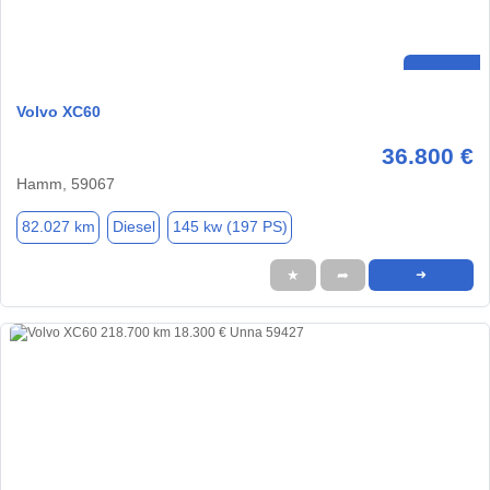
Volvo XC60
36.800 €
Hamm, 59067
82.027 km
Diesel
145 kw (197 PS)
★
➦
➜