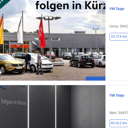
VW Taigo
Unna, 5942
24.374 km
VW Taigo
Werl, 5945
65.912 km