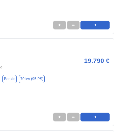
★
➦
➜
19.790 €
29
Benzin
70 kw (95 PS)
★
➦
➜