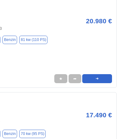
20.980 €
3
Benzin
81 kw (110 PS)
★
➦
➜
17.490 €
7
Benzin
70 kw (95 PS)