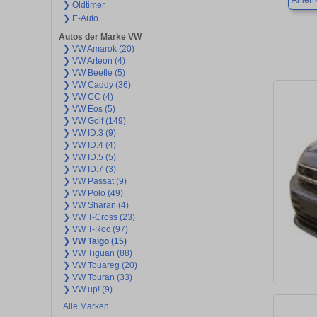
Ahlen
❯ Oldtimer
❯ E-Auto
Autos der Marke VW
❯ VW Amarok (20)
❯ VW Arteon (4)
❯ VW Beetle (5)
❯ VW Caddy (36)
❯ VW CC (4)
❯ VW Eos (5)
❯ VW Golf (149)
❯ VW ID.3 (9)
❯ VW ID.4 (4)
❯ VW ID.5 (5)
❯ VW ID.7 (3)
❯ VW Passat (9)
❯ VW Polo (49)
❯ VW Sharan (4)
❯ VW T-Cross (23)
❯ VW T-Roc (97)
❯ VW Taigo (15)
❯ VW Tiguan (88)
❯ VW Touareg (20)
❯ VW Touran (33)
❯ VW up! (9)
Alle Marken