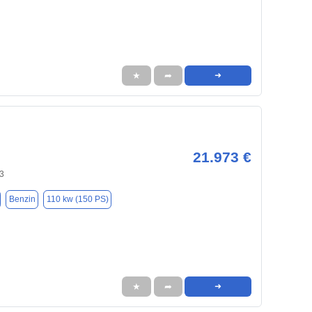
★
➦
➜
21.973 €
3
Benzin
110 kw (150 PS)
★
➦
➜