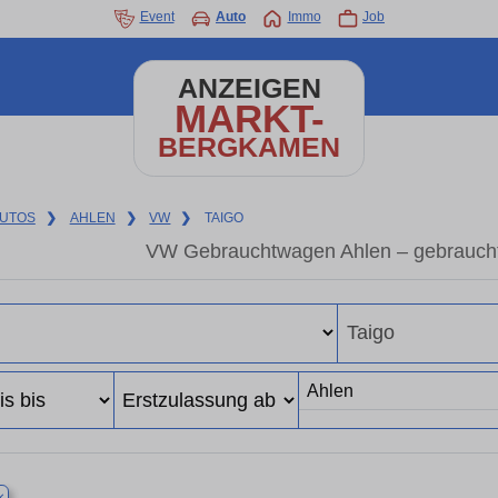
Event
Auto
Immo
Job
ANZEIGEN
MARKT-
BERGKAMEN
UTOS
❯
AHLEN
❯
VW
❯
TAIGO
VW Gebrauchtwagen Ahlen – gebrauch
×