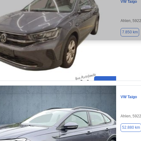
VW Taigo
Ahlen, 592
7.850 km
VW Taigo
Ahlen, 592
52.880 km