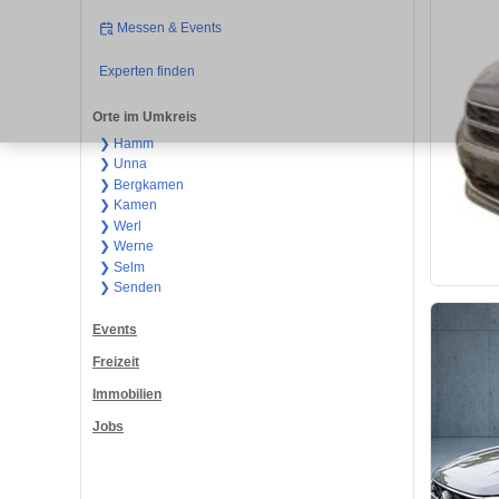
Messen & Events
Experten finden
Orte im Umkreis
❯ Hamm
❯ Unna
❯ Bergkamen
❯ Kamen
❯ Werl
❯ Werne
❯ Selm
❯ Senden
Events
Freizeit
Immobilien
Jobs