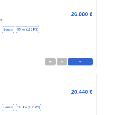
26.880 €
29
Benzin
85 kw (116 PS)
★
➦
➜
20.440 €
3
Benzin
110 kw (150 PS)