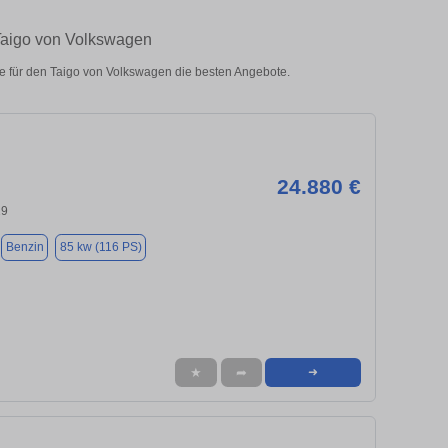
 Taigo von Volkswagen
e für den Taigo von Volkswagen die besten Angebote.
24.880 €
29
Benzin
85 kw (116 PS)
★
➦
➜