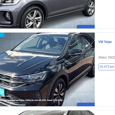
VW Taigo
Ahlen, 592
20.473 km