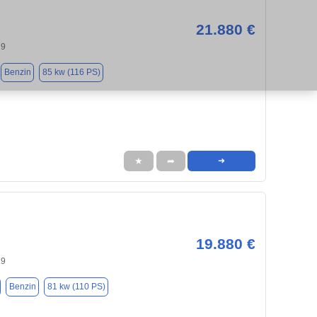
21.880 €
29
Benzin
85 kw (116 PS)
★
➦
➜
19.880 €
29
Benzin
81 kw (110 PS)