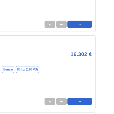
★
➦
➜
16.302 €
3
Benzin
81 kw (110 PS)
★
➦
➜