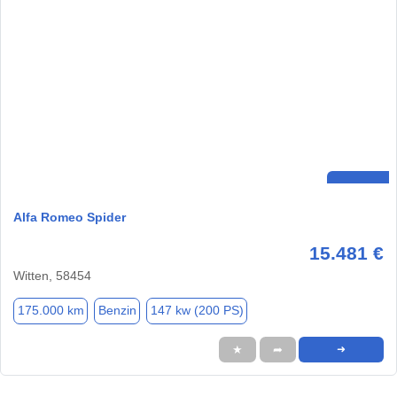
Alfa Romeo Spider
15.481 €
Witten, 58454
175.000 km
Benzin
147 kw (200 PS)
★
➦
➜