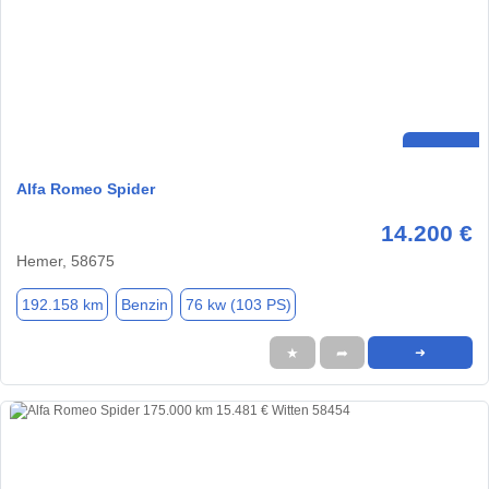
Alfa Romeo Spider
14.200 €
Hemer, 58675
192.158 km
Benzin
76 kw (103 PS)
★
➦
➜