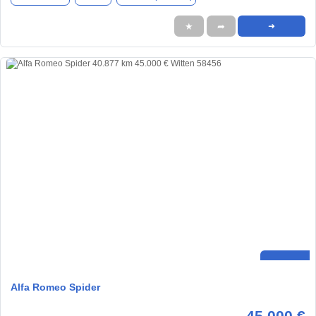
★
➦
➜
Alfa Romeo Spider
45.000 €