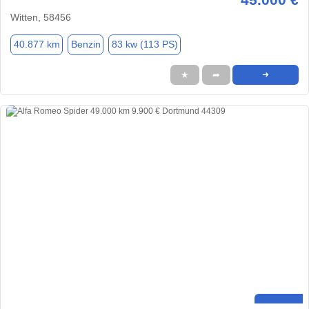
Witten, 58456
40.877 km
Benzin
83 kw (113 PS)
★
➦
➜