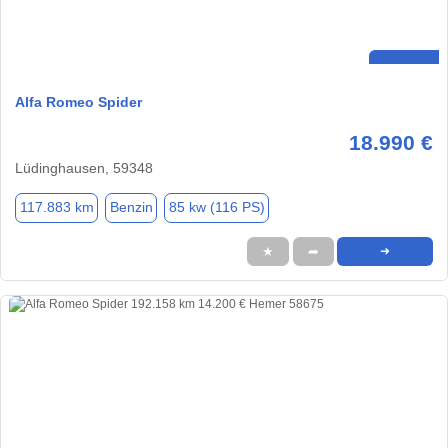
Alfa Romeo Spider
18.990 €
Lüdinghausen, 59348
117.883 km
Benzin
85 kw (116 PS)
★
➦
➜