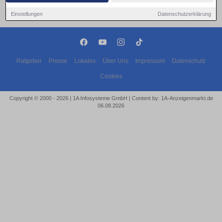
Einstellungen
Datenschutzerklärung
Ratgeber
Presse
Lokales
Über Uns
Impressum
Datenschutz
Cookies
Copyright © 2000 - 2026 | 1A Infosysteme GmbH | Content by: 1A-Anzeigenmarkt.de
06.08.2026