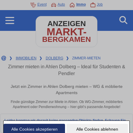
Event
Auto
Immo
Job
ANZEIGEN
MARKT-
BERGKAMEN
❯
IMMOBILIEN
❯
DOLBERG
❯
ZIMMER-MIETEN
Zimmer mieten in Ahlen Dolberg – Ideal für Studenten &
Pendler
Jetzt ein Zimmer in Ahlen Dolberg mieten – WG & möblierte
Apartments
Finde günstige Zimmer zur Miete in Ahlen. Ob WG-Zimmer, möbliertes
Apartment oder Pendlerwohnung – hier gibt’s passende Angebote!
Leider konnten wir derzeit keine passenden Objekte finden. Schauen Sie
bald wieder vorbei!
Alle Cookies akzeptieren
Alle Cookies ablehnen