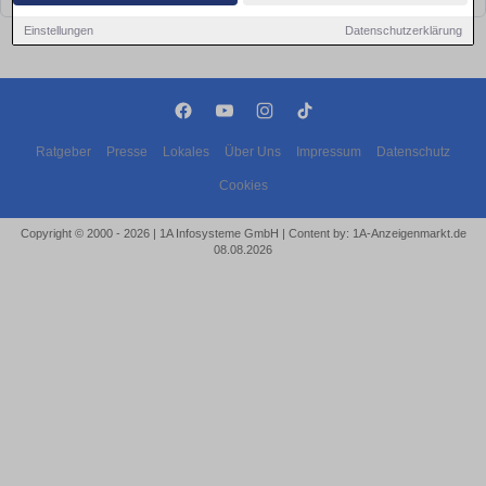
Einstellungen
Datenschutzerklärung
Ratgeber
Presse
Lokales
Über Uns
Impressum
Datenschutz
Cookies
Copyright © 2000 - 2026 | 1A Infosysteme GmbH | Content by: 1A-Anzeigenmarkt.de
08.08.2026