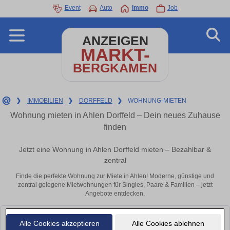
Event
Auto
Immo
Job
ANZEIGEN
MARKT-
BERGKAMEN
❯
IMMOBILIEN
❯
DORFFELD
❯
WOHNUNG-MIETEN
Wohnung mieten in Ahlen Dorffeld – Dein neues Zuhause
finden
Jetzt eine Wohnung in Ahlen Dorffeld mieten – Bezahlbar &
zentral
Finde die perfekte Wohnung zur Miete in Ahlen! Moderne, günstige und
zentral gelegene Mietwohnungen für Singles, Paare & Familien – jetzt
Angebote entdecken.
Leider konnten wir derzeit keine passenden Objekte finden. Schauen Sie
Alle Cookies akzeptieren
Alle Cookies ablehnen
bald wieder vorbei!