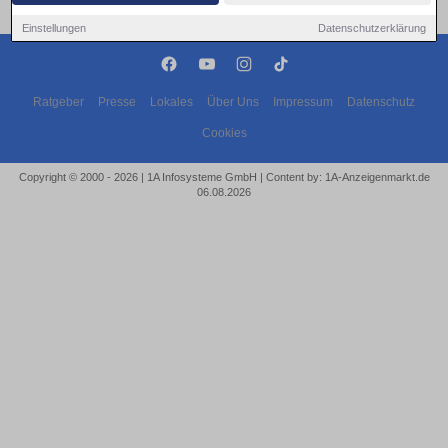
Einstellungen
Datenschutzerklärung
Ratgeber
Presse
Lokales
Über Uns
Impressum
Datenschutz
Cookies
Copyright © 2000 - 2026 | 1A Infosysteme GmbH | Content by: 1A-Anzeigenmarkt.de
06.08.2026