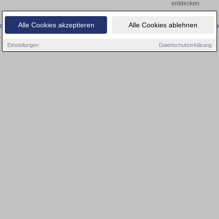
entdecken.
Alle Cookies akzeptieren
Alle Cookies ablehnen
onnten wir derzeit keine passenden Objekte finden. Schauen Sie bald wieder vo
Einstellungen
Datenschutzerklärung