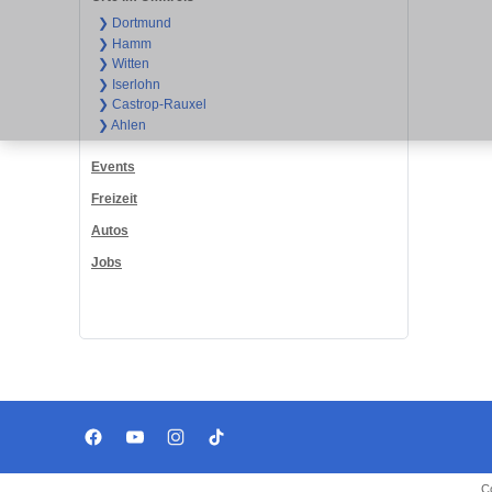
❯ Dortmund
❯ Hamm
❯ Witten
❯ Iserlohn
❯ Castrop-Rauxel
❯ Ahlen
Events
Freizeit
Autos
Jobs
C