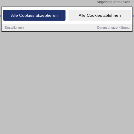
Angebote entdecken.
Alle Cookies akzeptieren
Alle Cookies ablehnen
onnten wir derzeit keine passenden Objekte finden. Schauen Sie bald wieder vo
Einstellungen
Datenschutzerklärung