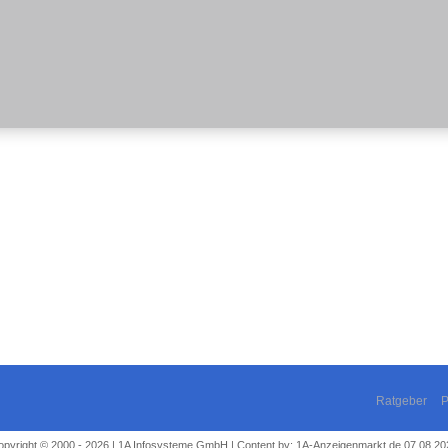
Ratgeber
P
opyright © 2000 - 2026 | 1A Infosysteme GmbH | Content by: 1A-Anzeigenmarkt.de 07.08.20