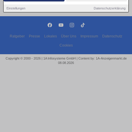
Einstellungen
Datenschutzerklärung
Ratgeber
Presse
Lokales
Über Uns
Impressum
Datenschutz
Cookies
Copyright © 2000 - 2026 | 1A Infosysteme GmbH | Content by: 1A-Anzeigenmarkt.de
08.08.2026