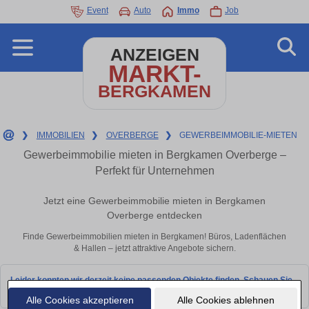
Event
Auto
Immo
Job
ANZEIGEN
MARKT-
BERGKAMEN
❯
IMMOBILIEN
❯
OVERBERGE
❯
GEWERBEIMMOBILIE-MIETEN
Gewerbeimmobilie mieten in Bergkamen Overberge –
Perfekt für Unternehmen
Jetzt eine Gewerbeimmobilie mieten in Bergkamen
Overberge entdecken
Finde Gewerbeimmobilien mieten in Bergkamen! Büros, Ladenflächen
& Hallen – jetzt attraktive Angebote sichern.
Leider konnten wir derzeit keine passenden Objekte finden. Schauen Sie
bald wieder vorbei!
Alle Cookies akzeptieren
Alle Cookies ablehnen