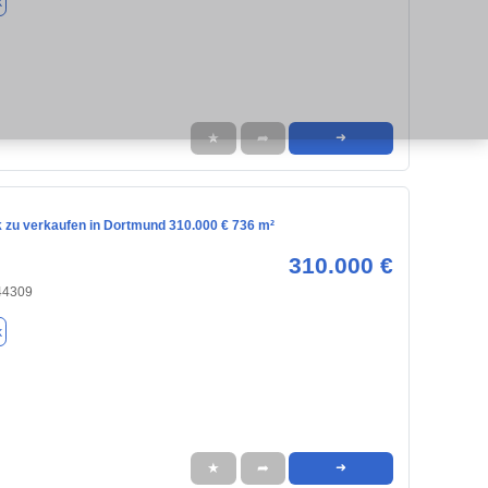
k
★
➦
➜
 zu verkaufen in Dortmund 310.000 € 736 m²
310.000 €
44309
k
★
➦
➜