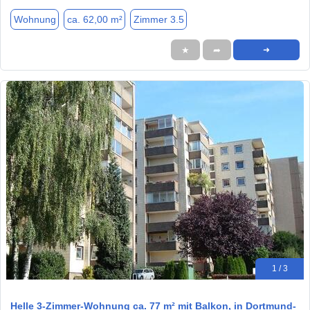
Wohnung
ca. 62,00 m²
Zimmer 3.5
★
➦
➜
1 / 3
Helle 3-Zimmer-Wohnung ca. 77 m² mit Balkon, in Dortmund-