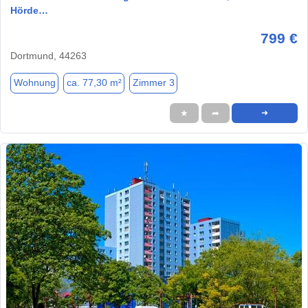
Hörde…
799 €
Dortmund, 44263
Wohnung
ca. 77,30 m²
Zimmer 3
★
➦
➜