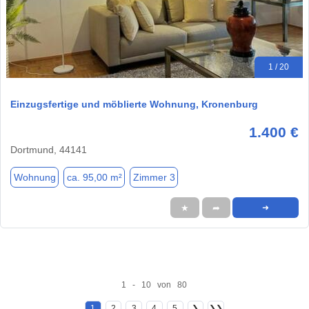
1 / 20
Einzugsfertige und möblierte Wohnung, Kronenburg
1.400 €
Dortmund, 44141
Wohnung
ca. 95,00 m²
Zimmer 3
★
➦
➜
1 - 10 von 80
1
2
3
4
5
❯
❯❯