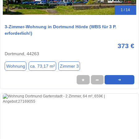
1 / 14
3-Zimmer-Wohnung in Dortmund Hörde (WBS für 3 P.
erforderlich!)
373 €
Dortmund, 44263
Wohnung
ca. 73,17 m²
Zimmer 3
★
➦
➜