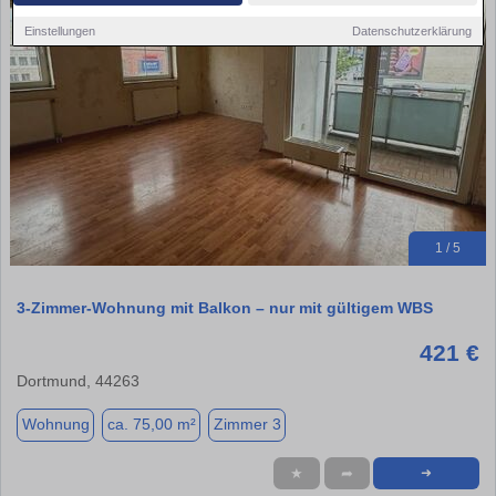
Einstellungen
Datenschutzerklärung
1 / 5
3-Zimmer-Wohnung mit Balkon – nur mit gültigem WBS
421 €
Dortmund, 44263
Wohnung
ca. 75,00 m²
Zimmer 3
★
➦
➜