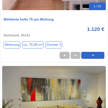
1 / 10
Möblierte helle 75 qm Wohung
1.120 €
Dortmund, 44141
Wohnung
ca. 75,00 m²
Zimmer 3
★
➦
➜