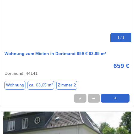
1 / 1
Wohnung zum Mieten in Dortmund 659 € 63.65 m²
659 €
Dortmund, 44141
Wohnung
ca. 63,65 m²
Zimmer 2
★
➦
➜