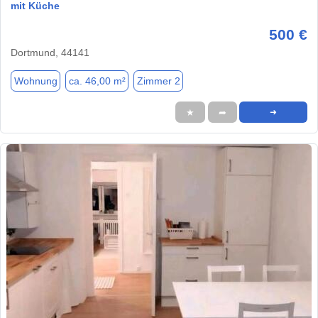
mit Küche
500 €
Dortmund, 44141
Wohnung
ca. 46,00 m²
Zimmer 2
★
➦
➜