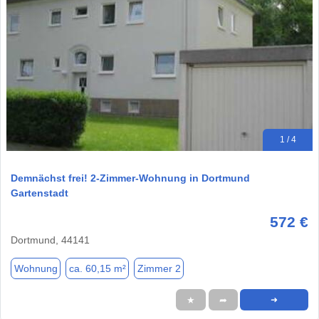
1 / 4
Demnächst frei! 2-Zimmer-Wohnung in Dortmund
Gartenstadt
572 €
Dortmund, 44141
Wohnung
ca. 60,15 m²
Zimmer 2
★
➦
➜