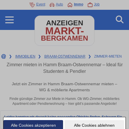
Event
Auto
Immo
Job
ANZEIGEN
MARKT-
BERGKAMEN
❯
IMMOBILIEN
❯
BRAAM-OSTWENNEMAR
❯
ZIMMER-MIETEN
Zimmer mieten in Hamm Braam-Ostwennemar – Ideal für
Studenten & Pendler
Jetzt ein Zimmer in Hamm Braam-Ostwennemar mieten –
WG & möblierte Apartments
Finde günstige Zimmer zur Miete in Hamm. Ob WG-Zimmer, möbliertes
Apartment oder Pendlerwohnung – hier gibt’s passende Angebote!
Leider konnten wir derzeit keine passenden Objekte finden. Schauen Sie
bald wieder vorbei!
Alle Cookies akzeptieren
Alle Cookies ablehnen