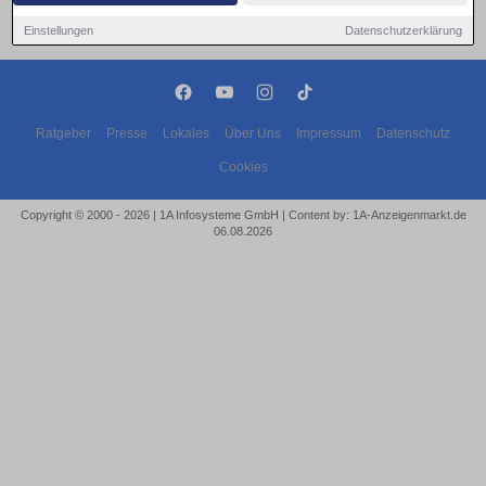
Einstellungen
Datenschutzerklärung
Ratgeber
Presse
Lokales
Über Uns
Impressum
Datenschutz
Cookies
Copyright © 2000 - 2026 | 1A Infosysteme GmbH | Content by: 1A-Anzeigenmarkt.de
06.08.2026