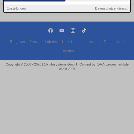
Einstellungen
Datenschutzerklärung
Ratgeber
Presse
Lokales
Über Uns
Impressum
Datenschutz
Cookies
Copyright © 2000 - 2026 | 1A Infosysteme GmbH | Content by: 1A-Anzeigenmarkt.de
06.08.2026