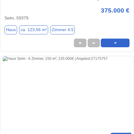
375.000 €
Selm, 59379
Haus
ca. 123,56 m²
Zimmer 4.5
★
➦
➜