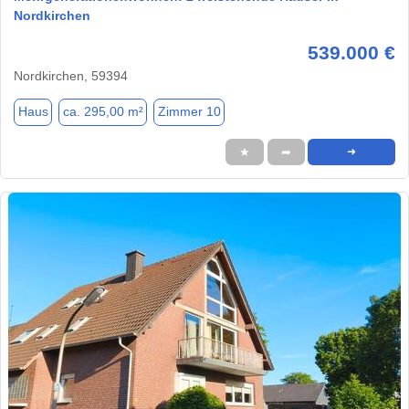
Nordkirchen
539.000 €
Nordkirchen, 59394
Haus
ca. 295,00 m²
Zimmer 10
★
➦
➜