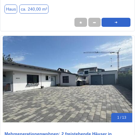
Haus
ca. 240,00 m²
★
➦
➜
1 / 13
Mehrgenerationenwohnen: 2 freistehende Häuser in