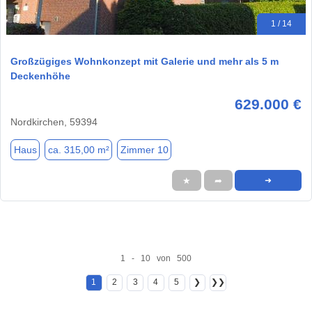
1 / 14
Großzügiges Wohnkonzept mit Galerie und mehr als 5 m
Deckenhöhe
629.000 €
Nordkirchen, 59394
Haus
ca. 315,00 m²
Zimmer 10
★
➦
➜
1 - 10 von 500
1
2
3
4
5
❯
❯❯