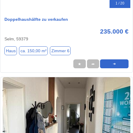
1 / 20
Doppelhaushälfte zu verkaufen
235.000 €
Selm, 59379
Haus
ca. 150,00 m²
Zimmer 6
★
➦
➜