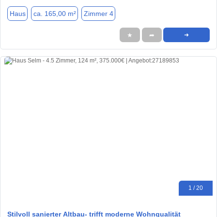
Haus
ca. 165,00 m²
Zimmer 4
★
➦
➜
1 / 20
Stilvoll sanierter Altbau- trifft moderne Wohnqualität