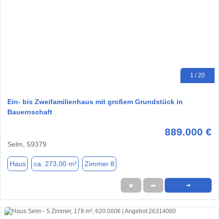
1 / 20
Ein- bis Zweifamilienhaus mit großem Grundstück in
Bauernschaft
889.000 €
Selm, 59379
Haus
ca. 273,00 m²
Zimmer 8
★
➦
➜