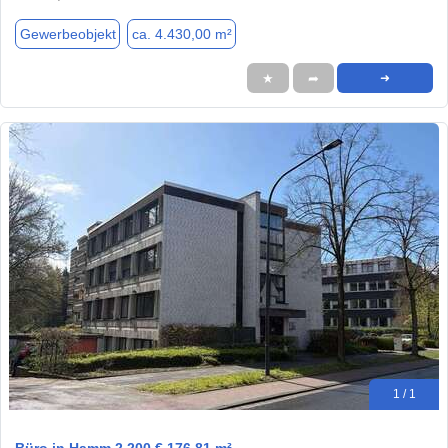
Gewerbeobjekt
ca. 4.430,00 m²
★
➦
➜
1 / 1
Büro in Hamm 2.200 € 176.81 m²