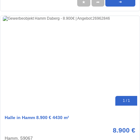
★
➦
➜
1 / 1
Halle in Hamm 8.900 € 4430 m²
8.900 €
Hamm, 59067