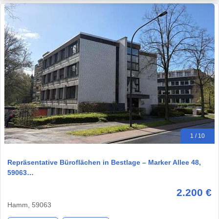
1 / 10
Repräsentative Büroflächen in Bestlage – Marker Allee 48,
59063…
2.200 €
Hamm, 59063