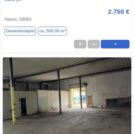
2.750 €
Hamm, 59063
Gewerbeobjekt
ca. 500,00 m²
★
➦
➜