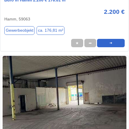
2.200 €
Hamm, 59063
Gewerbeobjekt
ca. 176,81 m²
★
➦
➜