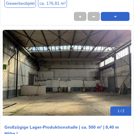
Gewerbeobjekt
ca. 176,81 m²
★
➦
➜
1 / 2
Großzügige Lager-Produktionshalle | ca. 500 m² | 8,40 m
Höhe |…