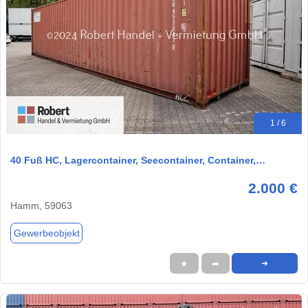
1 / 6
40 Fuß HC, Lagercontainer, Seecontainer, Container,…
2.000 €
Hamm, 59063
Gewerbeobjekt
★
➦
➜