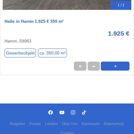
1 / 1
Halle in Hamm 1.925 € 350 m²
1.925 €
Hamm, 59063
Gewerbeobjekt
ca. 350,00 m²
★
➦
➜
Ratgeber
Presse
Lokales
Über Uns
Impressum
Datenschutz
Cookies