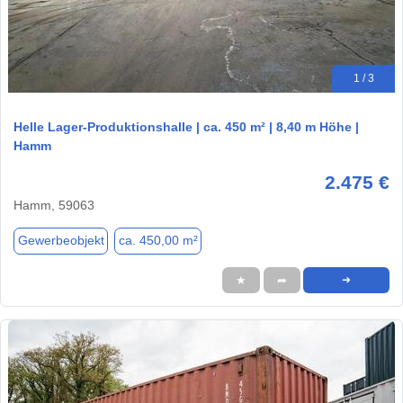
1 / 3
Helle Lager-Produktionshalle | ca. 450 m² | 8,40 m Höhe |
Hamm
2.475 €
Hamm, 59063
Gewerbeobjekt
ca. 450,00 m²
★
➦
➜