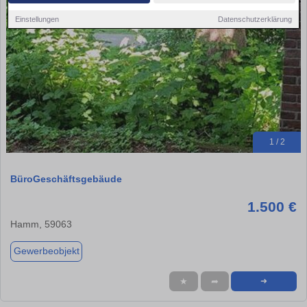
Einstellungen
Datenschutzerklärung
1 / 2
BüroGeschäftsgebäude
1.500 €
Hamm, 59063
Gewerbeobjekt
★
➦
➜