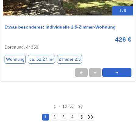
1 / 9
Etwas besonderes: individuelle 2,5-Zimmer-Wohnung
426 €
Dortmund, 44359
Wohnung
ca. 62,27 m²
Zimmer 2.5
★
➦
➜
1 - 10 von 36
1
2
3
4
❯
❯❯