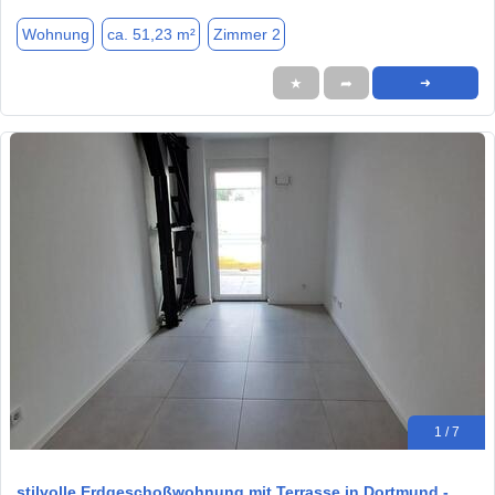
Wohnung
ca. 51,23 m²
Zimmer 2
★
➦
➜
1 / 7
stilvolle Erdgeschoßwohnung mit Terrasse in Dortmund -