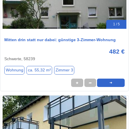
1 / 5
Mitten drin statt nur dabei: günstige 3-Zimmer-Wohnung
482 €
Schwerte, 58239
Wohnung
ca. 55,32 m²
Zimmer 3
★
➦
➜