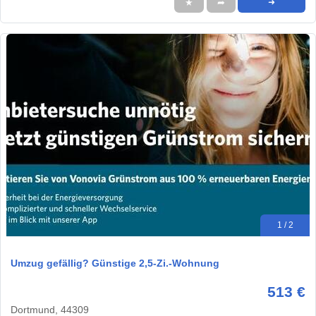
★
➦
➜
1 / 2
Umzug gefällig? Günstige 2,5-Zi.-Wohnung
513 €
Dortmund, 44309