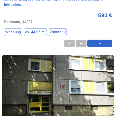
inklusive…
590 €
Dortmund, 44227
Wohnung
ca. 44,97 m²
Zimmer 2
★
➦
➜