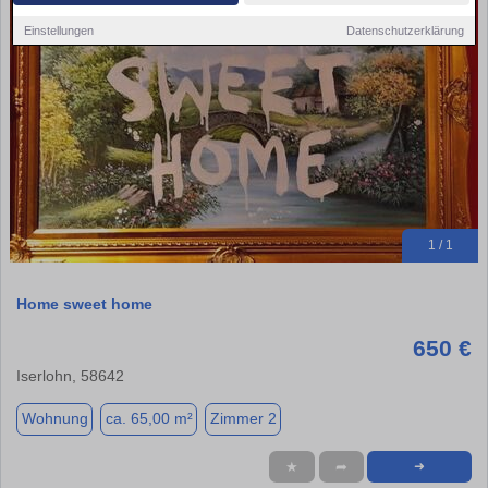
Einstellungen
Datenschutzerklärung
1 / 1
Home sweet home
650 €
Iserlohn, 58642
Wohnung
ca. 65,00 m²
Zimmer 2
★
➦
➜