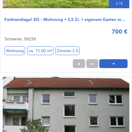
1 / 9
Feldrandlage! EG - Wohnung + 2,5 Zi. + eigenem Garten in…
700 €
Schwerte, 58239
Wohnung
ca. 71,00 m²
Zimmer 2.5
★
➦
➜