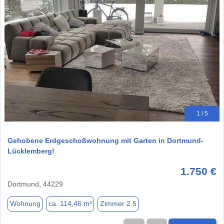
1 / 5
Gehobene Erdgeschoßwohnung mit Garten in Dortmund-
Lücklemberg!
1.750 €
Dortmund, 44229
Wohnung
ca. 114,46 m²
Zimmer 2.5