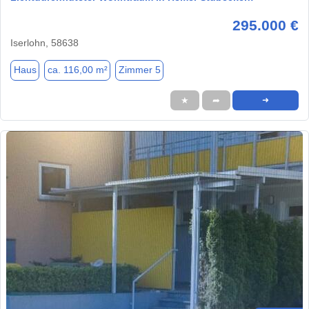
295.000 €
Iserlohn, 58638
Haus
ca. 116,00 m²
Zimmer 5
★
➦
➜