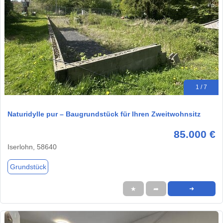
1 / 7
Naturidylle pur – Baugrundstück für Ihren Zweitwohnsitz
85.000 €
Iserlohn, 58640
Grundstück
★
➦
➜