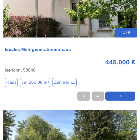
1 / 9
Ideales Mehrgenerationenhaus
445.000 €
Iserlohn, 58640
Haus
ca. 260,00 m²
Zimmer 11
★
➦
➜