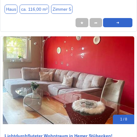
Haus
ca. 116,00 m²
Zimmer 5
★
➦
➜
1 / 8
Lichtdurchfluteter Wohntraum in Hemer Stübecken!