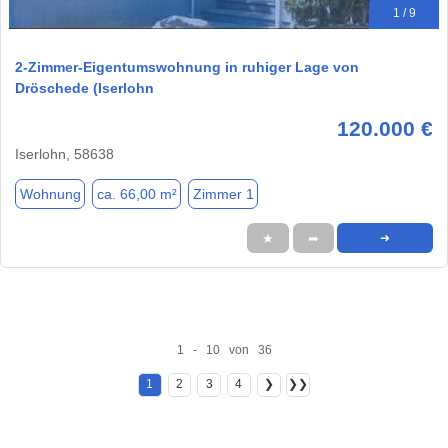
1 / 9
2-Zimmer-Eigentumswohnung in ruhiger Lage von
Dröschede (Iserlohn
120.000 €
Iserlohn, 58638
Wohnung
ca. 66,00 m²
Zimmer 1
★
➦
➜
1 - 10 von 36
1
2
3
4
❯
❯❯