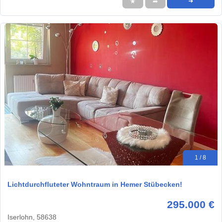
★
➦
➜
1 / 8
Lichtdurchfluteter Wohntraum in Hemer Stübecken!
295.000 €
Iserlohn, 58638