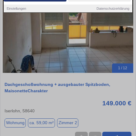
Einstellungen
Datenschutzerklärung
1 / 12
Dachgeschoßwohnung + ausgebauter Spitzboden,
MaisonetteCharakter
149.000 €
Iserlohn, 58640
Wohnung
ca. 59,00 m²
Zimmer 2