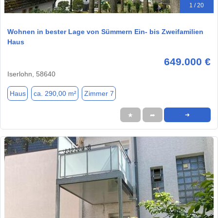
1 / 20
Wohnen in bester Lage von Sümmern Ein- bis Zweifamilien
Haus
649.000 €
Iserlohn, 58640
Haus
ca. 290,00 m²
Zimmer 7
★
➦
➜