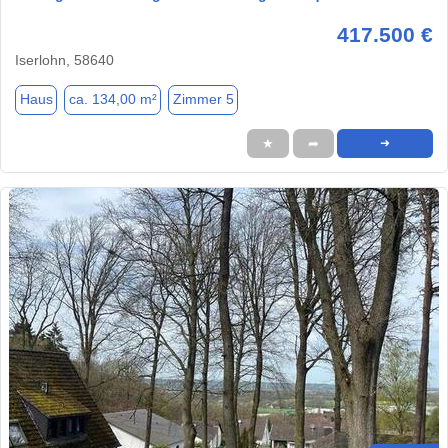
417.500 €
Iserlohn, 58640
Haus
ca. 134,00 m²
Zimmer 5
★
➦
➜