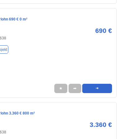
erlohn 690 € 0 m²
690 €
8638
jekt
★
➦
➜
erlohn 3.360 € 800 m²
3.360 €
8638