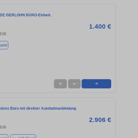
E ISERLOHN BÜRO-Einheit.
1.400 €
8638
jekt
★
➦
➜
tives Büro mit direkter Autobahnanbindung
2.906 €
8638