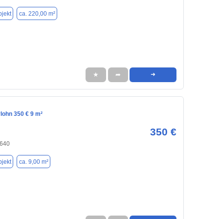
jekt
ca. 220,00 m²
★
➦
➜
rlohn 350 € 9 m²
350 €
8640
jekt
ca. 9,00 m²