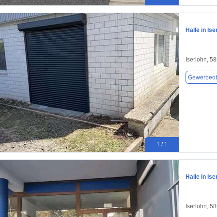
Halle in Is
Iserlohn, 5
Gewerbeob
1 / 1
Halle in Is
Iserlohn, 5