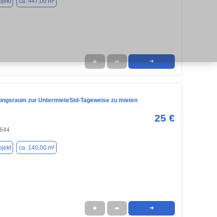
jekt
ca. 447,00 m²
★
➦
➜
iningsraum zur UntermieteStd-Tageweise zu mieten
25 €
8644
jekt
ca. 140,00 m²
★
➦
➜