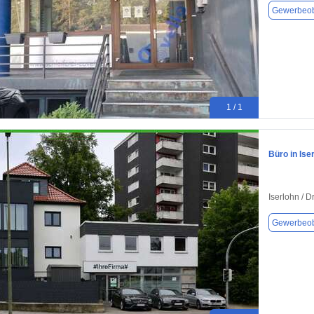
Gewerbeob
1 / 1
Büro in Ise
Iserlohn / 
Gewerbeob