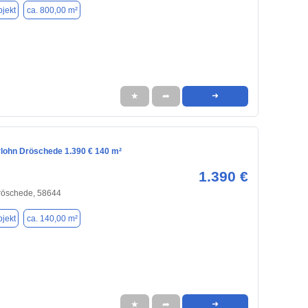
jekt
ca. 800,00 m²
★
➦
➜
rlohn Dröschede 1.390 € 140 m²
1.390 €
Dröschede, 58644
jekt
ca. 140,00 m²
★
➦
➜