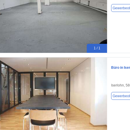
Gewerbeob
1 / 1
Büro in Ise
Iserlohn, 5
Gewerbeob