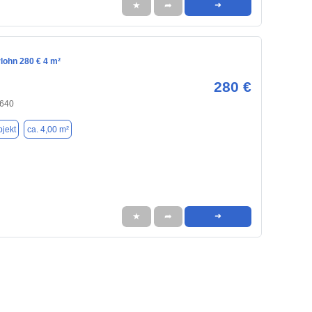
★
➦
➜
rlohn 280 € 4 m²
280 €
8640
jekt
ca. 4,00 m²
★
➦
➜