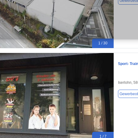
Gewerbeob
1 / 30
Sport- Tra
Iserlohn, 5
Gewerbeob
1 / 7