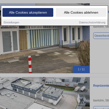
BREMSHEID
Alle Cookies akzeptieren
Alle Cookies ablehnen
Einstellungen
Datenschutzerklärung
Iserlohn, 5
Gewerbeob
1 / 11
Repräsenta
Iserlohn, 5