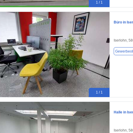
1 / 1
Büro in Ise
Iserlohn, 5
Gewerbeob
1 / 1
Halle in Is
Iserlohn, 5