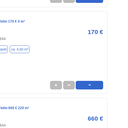
rlohn 170 € 4 m²
170 €
8644
jekt
ca. 4,00 m²
★
➦
➜
erlohn 660 € 220 m²
660 €
8644