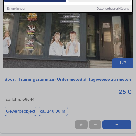
Einstellungen
Datenschutzerklärung
1 / 7
Sport- Trainingsraum zur UntermieteStd-Tageweise zu mieten
25 €
Iserlohn, 58644
Gewerbeobjekt
ca. 140,00 m²
★
➦
➜