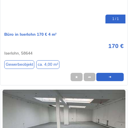
1 / 1
Büro in Iserlohn 170 € 4 m²
170 €
Iserlohn, 58644
Gewerbeobjekt
ca. 4,00 m²
★
➦
➜