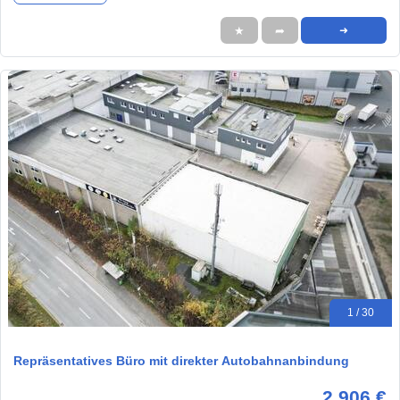
★
➦
➜
1 / 30
Repräsentatives Büro mit direkter Autobahnanbindung
2.906 €