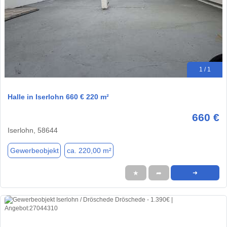
1 / 1
Halle in Iserlohn 660 € 220 m²
660 €
Iserlohn, 58644
Gewerbeobjekt
ca. 220,00 m²
★
➦
➜