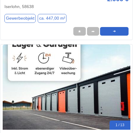
Iserlohn, 58638
Gewerbeobjekt
ca. 447,00 m²
★
➦
➜
1 / 13