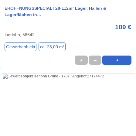
ERÖFFNUNGSSPECIAL! 28-112m² Lager, Hallen &
Lagerflächen in…
189 €
Iserlohn, 58642
Gewerbeobjekt
ca. 28,00 m²
★
➦
➜