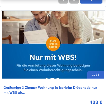
★
➦
➜
1 / 14
Geräumige 3-Zimmer-Wohnung in Iserlohn Dröschede nur
mit WBS ab…
403 €