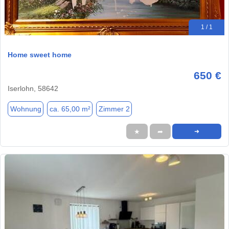
1 / 1
Home sweet home
650 €
Iserlohn, 58642
Wohnung
ca. 65,00 m²
Zimmer 2
★
➦
➜