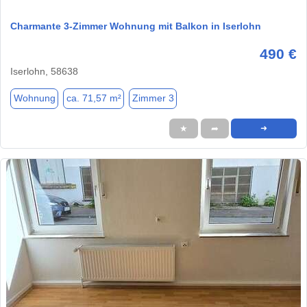
Charmante 3-Zimmer Wohnung mit Balkon in Iserlohn
490 €
Iserlohn, 58638
Wohnung
ca. 71,57 m²
Zimmer 3
★
➦
➜