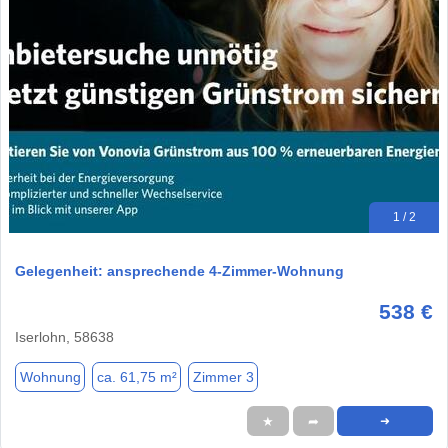
1 / 2
Gelegenheit: ansprechende 4-Zimmer-Wohnung
538 €
Iserlohn, 58638
Wohnung
ca. 61,75 m²
Zimmer 3
★
➦
➜