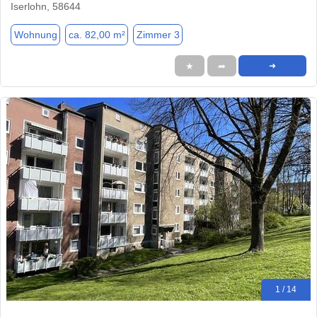
Iserlohn, 58644
Wohnung
ca. 82,00 m²
Zimmer 3
★
➦
➜
1 / 14