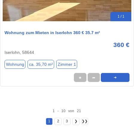
1 / 1
Wohnung zum Mieten in Iserlohn 360 € 35.7 m²
360 €
Iserlohn, 58644
Wohnung
ca. 35,70 m²
Zimmer 1
★
➦
➜
1 - 10 von 21
1
2
3
❯
❯❯