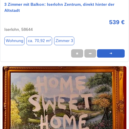
3 Zimmer mit Balkon: Iserlohn Zentrum, direkt hinter der
Altstadt
539 €
Iserlohn, 58644
Wohnung
ca. 70,92 m²
Zimmer 3
★
➦
➜