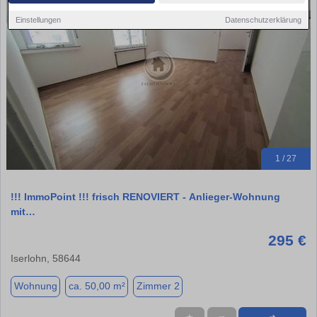
Einstellungen
Datenschutzerklärung
1 / 27
!!! ImmoPoint !!! frisch RENOVIERT - Anlieger-Wohnung
mit…
295 €
Iserlohn, 58644
Wohnung
ca. 50,00 m²
Zimmer 2