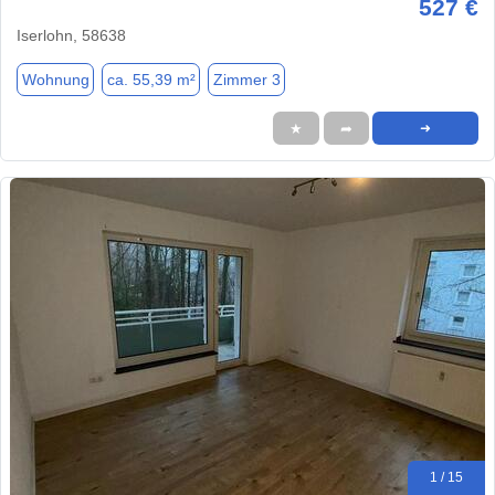
527 €
Iserlohn, 58638
Wohnung
ca. 55,39 m²
Zimmer 3
★
➦
➜
1 / 15