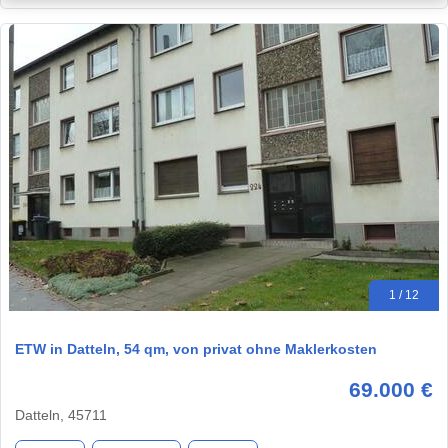
1 / 12
ETW in Datteln, 54 qm, von privat ohne Maklerkosten
69.000 €
Datteln, 45711