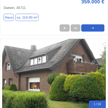
359.000 €
Datteln, 45711
Haus
ca. 114,00 m²
★
➦
➜
1 / 16