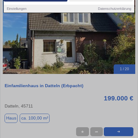
Einstellungen
Datenschutzerklärung
1 / 20
Einfamilienhaus in Datteln (Erbpacht)
199.000 €
Datteln, 45711
Haus
ca. 100,00 m²
★
➦
➜