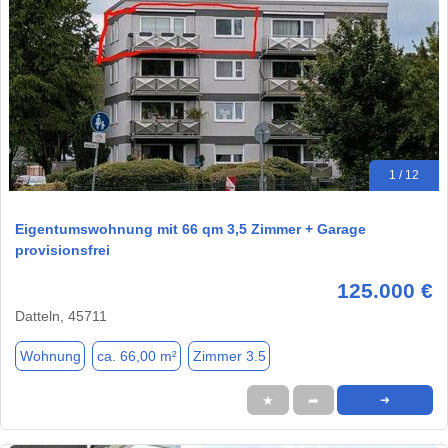
1 / 12
Eigentumswohnung mit 66 qm 3,5 Zimmer + Garage
provisionsfrei
125.000 €
Datteln, 45711
Wohnung
ca. 66,00 m²
Zimmer 3.5
★
➦
➜