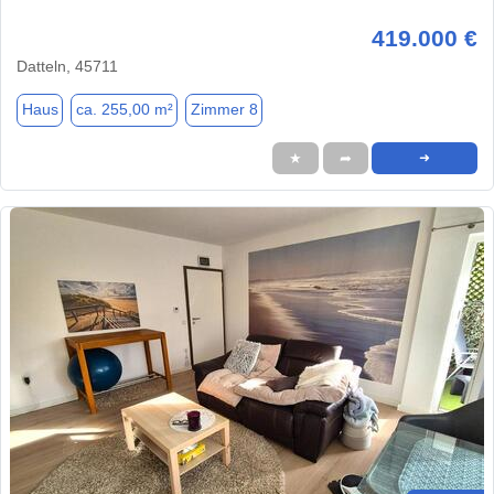
419.000 €
Datteln, 45711
Haus
ca. 255,00 m²
Zimmer 8
★
➦
➜