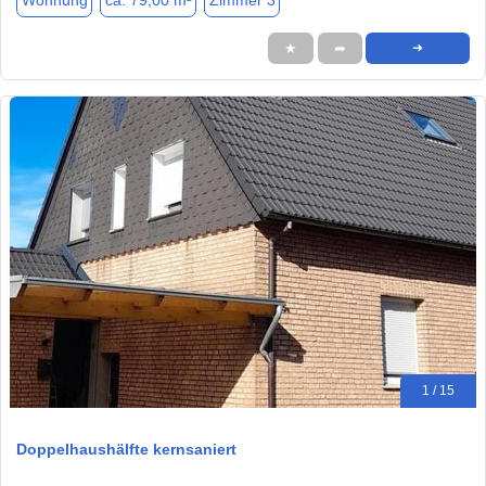
Wohnung
ca. 79,00 m²
Zimmer 3
★
➦
➜
1 / 15
Doppelhaushälfte kernsaniert