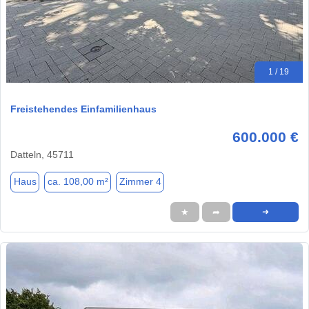
1 / 19
Freistehendes Einfamilienhaus
600.000 €
Datteln, 45711
Haus
ca. 108,00 m²
Zimmer 4
★
➦
➜