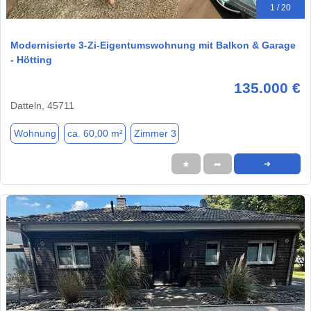
1 / 20
Modernisierte 3-Zi-Eigentumswohnung mit Balkon & Garage
- Hötting
135.000 €
Datteln, 45711
Wohnung
ca. 60,00 m²
Zimmer 3
★
➦
➜