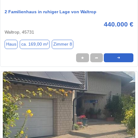
2 Familienhaus in ruhiger Lage von Waltrop
440.000 €
Waltrop, 45731
Haus
ca. 169,00 m²
Zimmer 8
★
➦
➜