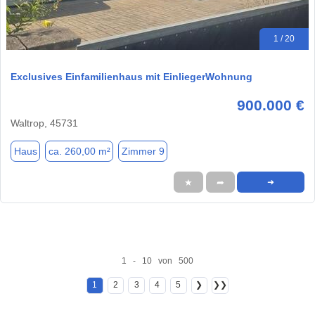
1 / 20
Exclusives Einfamilienhaus mit EinliegerWohnung
900.000 €
Waltrop, 45731
Haus
ca. 260,00 m²
Zimmer 9
★
➦
➜
1 - 10 von 500
1
2
3
4
5
❯
❯❯