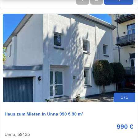
★
➦
➜
1 / 1
Haus zum Mieten in Unna 990 € 90 m²
990 €
Unna, 59425